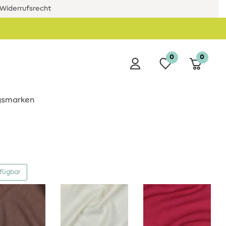
Widerrufsrecht
0
0
ngsmarken
rfügbar