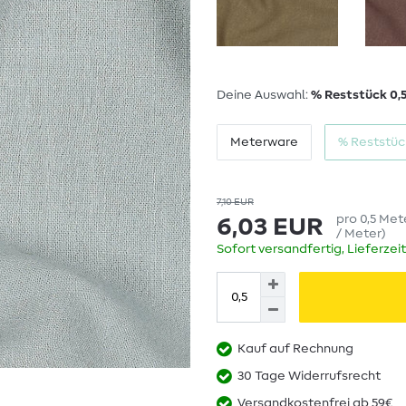
Deine Auswahl:
% Reststück 0,
Meterware
% Reststüc
7,10 EUR
pro
0,5
Met
6,03 EUR
/ Meter
)
Sofort versandfertig, Lieferzei
Kauf auf Rechnung
30 Tage Widerrufsrecht
Versandkostenfrei ab 59€