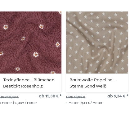
Teddyfleece - Blümchen
Baumwolle Popeline -
F
Bestickt Rosenholz
Sterne Sand Weiß
P
ab 15,38 € *
ab 9,34 € *
UVP 18,09 €
UVP 10,99 €
UVP
1
Meter
| 15,38 € / Meter
1
Meter
| 9,34 € / Meter
1
Me