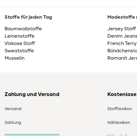
Stoffe für jeden Tag
Modestoffe m
Baumwollstoffe
Jersey Stoff
Leinenstoffe
Denim Jeans
Viskose Stoff
French Terry
Sweatstoffe
Bündchensto
Musselin
Romanit Jer
Zahlung und Versand
Kostenlose
Versand
Stofflexikon
Zahlung
Nählexikon
Nähanleitung