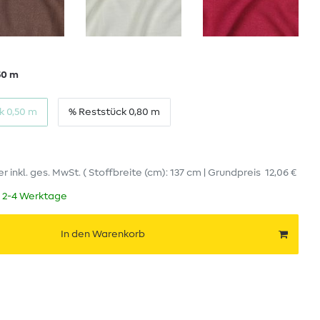
50 m
k 0,50 m
% Reststück 0,80 m
er
inkl. ges. MwSt.
( Stoffbreite (cm): 137 cm | Grundpreis
12,06 €
t 2-4 Werktage
In den Warenkorb