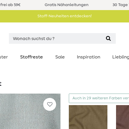
rei ab 59€
Gratis Nähanleitungen
30 Tage 
Stoff-Neuheiten entdecken!
ster
Stoffreste
Sale
Inspiration
Liebli
t
Auch in 29 weiteren Farben ve