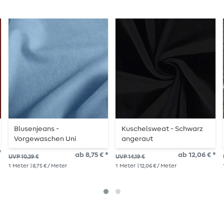
Blusenjeans -
Kuschelsweat - Schwarz
Vorgewaschen Uni
angeraut
Hellblau
*
ab 8,75 € *
ab 12,06 € *
UVP 10,29 €
UVP 14,19 €
1
Meter
| 8,75 € / Meter
1
Meter
| 12,06 € / Meter