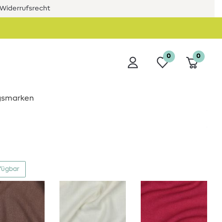
Widerrufsrecht
0
0
ngsmarken
fügbar