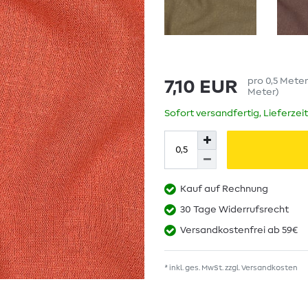
pro
0,5
Mete
7,10 EUR
Meter
)
Sofort versandfertig, Lieferzei
Kauf auf Rechnung
30 Tage Widerrufsrecht
Versandkostenfrei ab 59€
* inkl. ges. MwSt. zzgl.
Versandkosten