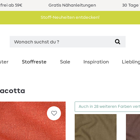
rei ab 59€
Gratis Nähanleitungen
30 Tage 
Stoff-Neuheiten entdecken!
ster
Stoffreste
Sale
Inspiration
Liebli
racotta
Auch in 28 weiteren Farben ver