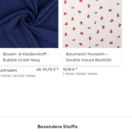
Blusen- & Kleiderstoff -
Baumwoll-Musselin –
B
Bubble Crash Navy
Double Gauze Bestickt
A
Kirschen Weiß
ab 10,70 € *
15,19 € *
11,
UVP 12,59 €
1
Meter
| 15,19 € / Meter
1
Me
1
Meter
| 10,70 € / Meter
Besondere Stoffe