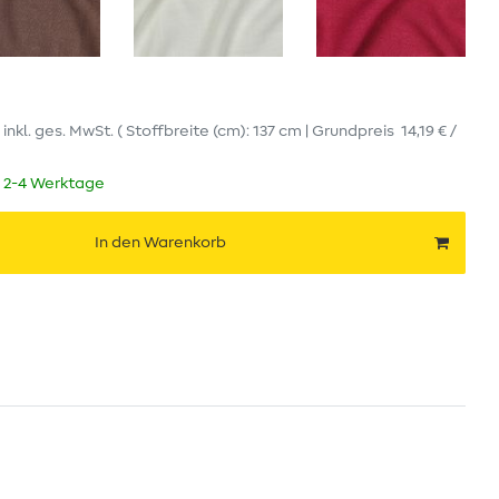
r
inkl. ges. MwSt.
( Stoffbreite (cm): 137 cm | Grundpreis
14,19 € /
t 2-4 Werktage
In den Warenkorb