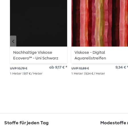
Nachhaltige Viskose
Viskose - Digital
Ecovero™ - Uni Schwarz
Aquarellstreifen
Bordeaux
ab 9,17 € *
9,34 € 
UVP 10,79 €
UVP 10,99 €
1
Meter
| 9,17 € / Meter
1
Meter
| 9,34 € / Meter
Stoffe für jeden Tag
Modestoffe m