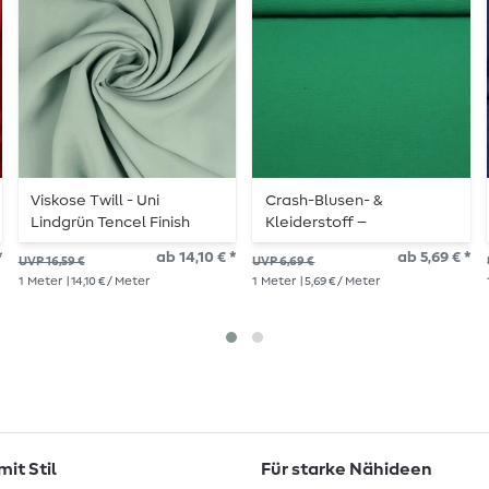
Viskose Twill - Uni
Crash-Blusen- &
Lindgrün Tencel Finish
Kleiderstoff –
Frühlingsgrün
*
ab 14,10 € *
ab 5,69 € *
UVP 16,59 €
UVP 6,69 €
1
Meter
| 14,10 € / Meter
1
Meter
| 5,69 € / Meter
it Stil
Für starke Nähideen