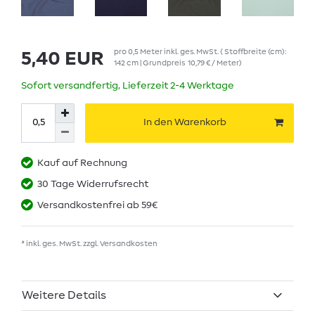
pro
0,5
Meter
inkl. ges. MwSt.
( Stoffbreite (cm):
5,40 EUR
142 cm | Grundpreis
10,79 € / Meter
)
Sofort versandfertig, Lieferzeit 2-4 Werktage
In den Warenkorb
Kauf auf Rechnung
30 Tage Widerrufsrecht
Versandkostenfrei ab 59€
* inkl. ges. MwSt. zzgl.
Versandkosten
Weitere Details