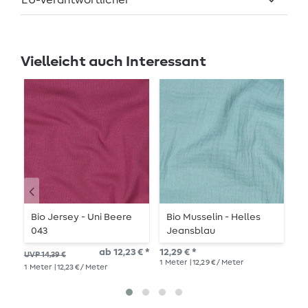
EU-Verantwortlicher
Vielleicht auch Interessant
Bio Jersey - Uni Beere
Bio Musselin - Helles
B
043
Jeansblau
A
ab 12,23 € *
12,29 € *
UVP 14,39 €
UVP
1
Meter
| 12,29 € / Meter
1
Meter
| 12,23 € / Meter
1
Me