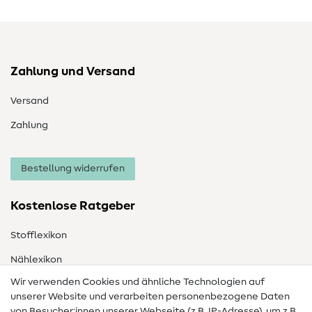
Zahlung und Versand
Versand
Zahlung
Bestellung widerrufen
Kostenlose Ratgeber
Stofflexikon
Nählexikon
Wir verwenden Cookies und ähnliche Technologien auf
Nähanleitungen
unserer Website und verarbeiten personenbezogene Daten
von Besucher:innen unserer Webseite (z.B. IP-Adresse), um z.B.