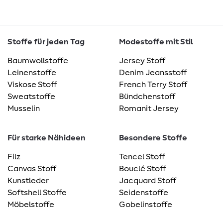
Stoffe für jeden Tag
Modestoffe mit Stil
Baumwollstoffe
Jersey Stoff
Leinenstoffe
Denim Jeansstoff
Viskose Stoff
French Terry Stoff
Sweatstoffe
Bündchenstoff
Musselin
Romanit Jersey
Für starke Nähideen
Besondere Stoffe
Filz
Tencel Stoff
Canvas Stoff
Bouclé Stoff
Kunstleder
Jacquard Stoff
Softshell Stoffe
Seidenstoffe
Möbelstoffe
Gobelinstoffe