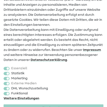
Hilfe & Kontakt
Inhalte und Anzeigen zu personalisieren, Medien von
Drittanbietern einzubinden oder Zugriffe auf unsere Website
Kontakt
zu analysieren. Die Datenverarbeitung erfolgt erst durch
Infos zum Betreiberwechsel
gesetzte Cookies. Wir teilen diese Daten mit Dritten, die wir in
den Einstellungen benennen.
FAQ
Die Datenverarbeitung kann mit Einwilligung oder aufgrund
eines berechtigten Interesses erfolgen. Die Zustimmung kann
Widerrufsrecht
erteilt oder abgelehnt werden. Es besteht das Recht, nicht
Beliebt
einzuwilligen und die Einwilligung zu einem späteren Zeitpunkt
zu ändern oder zu widerrufen. Beachten Sie unser
Impressum
und weitere Hinweise zur Verwendung personenbezogener
Stoffe
Daten in unserer
Daten­schutz­erklärung
.
Nähzubehör
Essenziell
Sale
Statistik
Marketing
Schnittmuster
Externe Medien
DHL Wunschzustellung
Funktional
Weitere Einstellungen