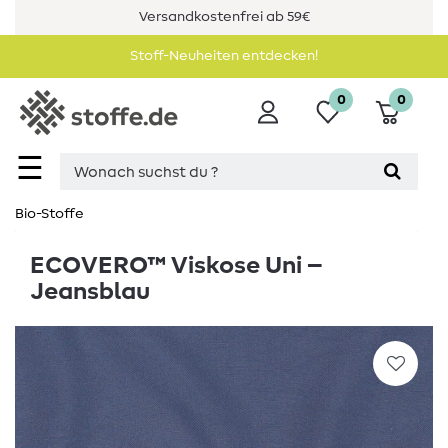
Versandkostenfrei ab 59€
Stoff-Neuheiten entdecken!
0
0
☰
Bio-Stoffe
ECOVERO™ Viskose Uni –
Jeansblau