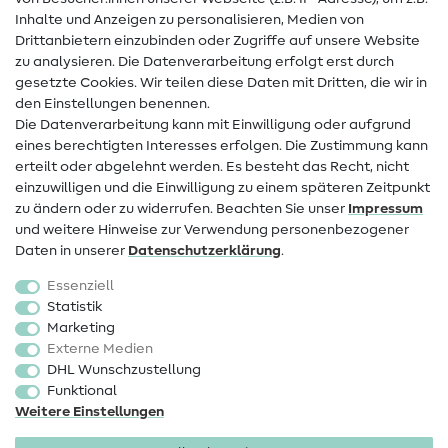
Hilfe & Kontakt
Inhalte und Anzeigen zu personalisieren, Medien von
Drittanbietern einzubinden oder Zugriffe auf unsere Website
Kontakt
zu analysieren. Die Datenverarbeitung erfolgt erst durch
Infos zum Betreiberwechsel
gesetzte Cookies. Wir teilen diese Daten mit Dritten, die wir in
den Einstellungen benennen.
FAQ
Die Datenverarbeitung kann mit Einwilligung oder aufgrund
eines berechtigten Interesses erfolgen. Die Zustimmung kann
Widerrufsrecht
erteilt oder abgelehnt werden. Es besteht das Recht, nicht
Beliebt
einzuwilligen und die Einwilligung zu einem späteren Zeitpunkt
zu ändern oder zu widerrufen. Beachten Sie unser
Impressum
und weitere Hinweise zur Verwendung personenbezogener
Stoffe
Daten in unserer
Daten­schutz­erklärung
.
Nähzubehör
Essenziell
Sale
Statistik
Marketing
Schnittmuster
Externe Medien
DHL Wunschzustellung
Funktional
Weitere Einstellungen