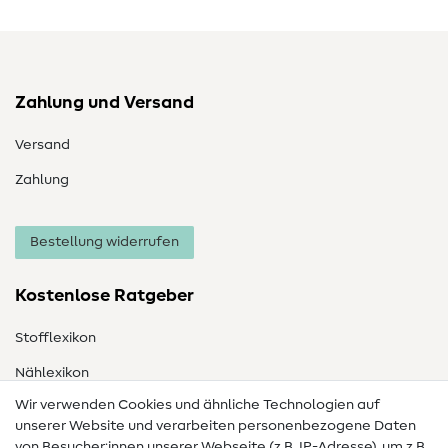
Zahlung und Versand
Versand
Zahlung
Bestellung widerrufen
Kostenlose Ratgeber
Stofflexikon
Nählexikon
Wir verwenden Cookies und ähnliche Technologien auf
Nähanleitungen
unserer Website und verarbeiten personenbezogene Daten
von Besucher:innen unserer Webseite (z.B. IP-Adresse), um z.B.