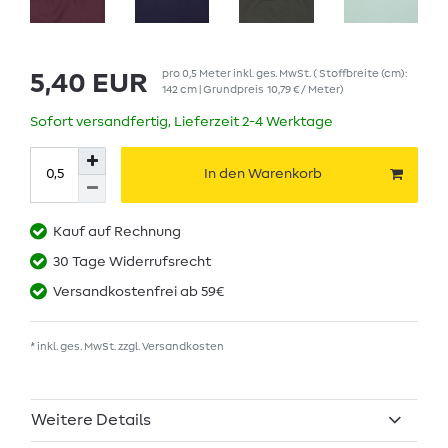
pro
0,5
Meter
inkl. ges. MwSt.
( Stoffbreite (cm):
5,40 EUR
142 cm | Grundpreis
10,79 € / Meter
)
Sofort versandfertig, Lieferzeit 2-4 Werktage
In den Warenkorb
Kauf auf Rechnung
30 Tage Widerrufsrecht
Versandkostenfrei ab 59€
* inkl. ges. MwSt. zzgl.
Versandkosten
Weitere Details