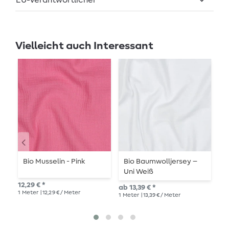
EU-Verantwortlicher
Vielleicht auch Interessant
Bio Musselin - Pink
Bio Baumwolljersey –
B
Uni Weiß
12,29 € *
12,
ab 13,39 € *
1
Meter
| 12,29 € / Meter
1
Me
1
Meter
| 13,39 € / Meter