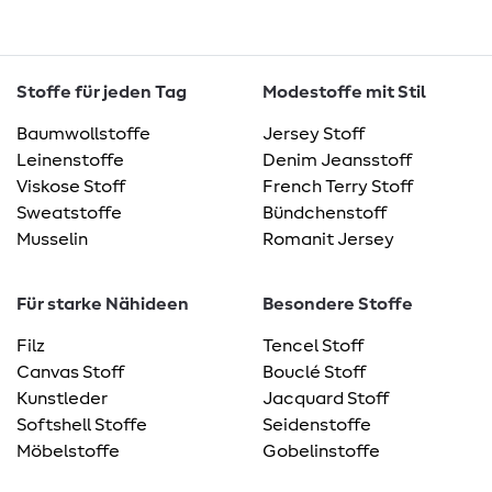
Stoffe für jeden Tag
Modestoffe mit Stil
Baumwollstoffe
Jersey Stoff
Leinenstoffe
Denim Jeansstoff
Viskose Stoff
French Terry Stoff
Sweatstoffe
Bündchenstoff
Musselin
Romanit Jersey
Für starke Nähideen
Besondere Stoffe
Filz
Tencel Stoff
Canvas Stoff
Bouclé Stoff
Kunstleder
Jacquard Stoff
Softshell Stoffe
Seidenstoffe
Möbelstoffe
Gobelinstoffe