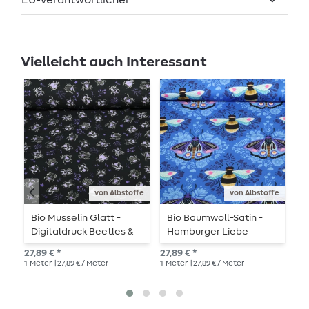
EU-Verantwortlicher
Vielleicht auch Interessant
von Albstoffe
von Albstoffe
Bio Musselin Glatt -
Bio Baumwoll-Satin -
N
Digitaldruck Beetles &
Hamburger Liebe
D
Bugs Schwarz
Beetles & Bugs Bees
D
27,89 € *
27,89 € *
13,
und Friends Blau
1
Meter
| 27,89 € / Meter
1
Meter
| 27,89 € / Meter
1
Me