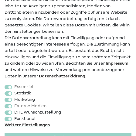
Hilfe & Kontakt
Inhalte und Anzeigen zu personalisieren, Medien von
Drittanbietern einzubinden oder Zugriffe auf unsere Website
Kontakt
zu analysieren. Die Datenverarbeitung erfolgt erst durch
Infos zum Betreiberwechsel
gesetzte Cookies. Wir teilen diese Daten mit Dritten, die wir in
den Einstellungen benennen.
FAQ
Die Datenverarbeitung kann mit Einwilligung oder aufgrund
eines berechtigten Interesses erfolgen. Die Zustimmung kann
Widerrufsrecht
erteilt oder abgelehnt werden. Es besteht das Recht, nicht
Beliebt
einzuwilligen und die Einwilligung zu einem späteren Zeitpunkt
zu ändern oder zu widerrufen. Beachten Sie unser
Impressum
und weitere Hinweise zur Verwendung personenbezogener
Stoffe
Daten in unserer
Daten­schutz­erklärung
.
Nähzubehör
Essenziell
Sale
Statistik
Marketing
Schnittmuster
Externe Medien
DHL Wunschzustellung
Funktional
Weitere Einstellungen