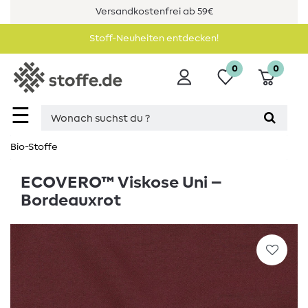
Versandkostenfrei ab 59€
Stoff-Neuheiten entdecken!
0
0
☰
Bio-Stoffe
ECOVERO™ Viskose Uni –
Bordeauxrot