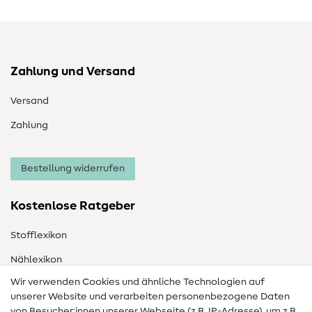
Zahlung und Versand
Versand
Zahlung
Bestellung widerrufen
Kostenlose Ratgeber
Stofflexikon
Nählexikon
Wir verwenden Cookies und ähnliche Technologien auf
Nähanleitungen
unserer Website und verarbeiten personenbezogene Daten
von Besucher:innen unserer Webseite (z.B. IP-Adresse), um z.B.