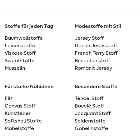
Stoffe für jeden Tag
Modestoffe mit Stil
Baumwollstoffe
Jersey Stoff
Leinenstoffe
Denim Jeansstoff
Viskose Stoff
French Terry Stoff
Sweatstoffe
Bündchenstoff
Musselin
Romanit Jersey
Für starke Nähideen
Besondere Stoffe
Filz
Tencel Stoff
Canvas Stoff
Bouclé Stoff
Kunstleder
Jacquard Stoff
Softshell Stoffe
Seidenstoffe
Möbelstoffe
Gobelinstoffe