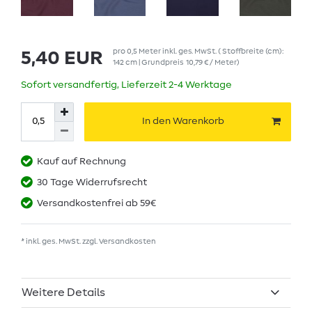
pro
0,5
Meter
inkl. ges. MwSt.
( Stoffbreite (cm):
5,40 EUR
142 cm | Grundpreis
10,79 € / Meter
)
Sofort versandfertig, Lieferzeit 2-4 Werktage
In den Warenkorb
Kauf auf Rechnung
30 Tage Widerrufsrecht
Versandkostenfrei ab 59€
* inkl. ges. MwSt. zzgl.
Versandkosten
Weitere Details