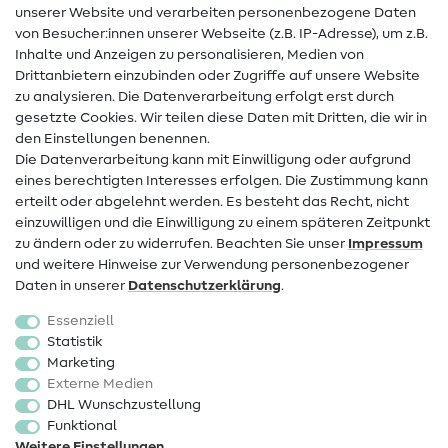
unserer Website und verarbeiten personenbezogene Daten
Hilfe & Kontakt
von Besucher:innen unserer Webseite (z.B. IP-Adresse), um z.B.
Inhalte und Anzeigen zu personalisieren, Medien von
Drittanbietern einzubinden oder Zugriffe auf unsere Website
Kontakt
zu analysieren. Die Datenverarbeitung erfolgt erst durch
Infos zum Betreiberwechsel
gesetzte Cookies. Wir teilen diese Daten mit Dritten, die wir in
den Einstellungen benennen.
FAQ
Die Datenverarbeitung kann mit Einwilligung oder aufgrund
eines berechtigten Interesses erfolgen. Die Zustimmung kann
Widerrufsrecht
erteilt oder abgelehnt werden. Es besteht das Recht, nicht
Beliebt
einzuwilligen und die Einwilligung zu einem späteren Zeitpunkt
zu ändern oder zu widerrufen. Beachten Sie unser
Impressum
und weitere Hinweise zur Verwendung personenbezogener
Stoffe
Daten in unserer
Daten­schutz­erklärung
.
Nähzubehör
Essenziell
Sale
Statistik
Marketing
Schnittmuster
Externe Medien
DHL Wunschzustellung
Funktional
Weitere Einstellungen