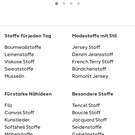
Stoffe für jeden Tag
Modestoffe mit Stil
Baumwollstoffe
Jersey Stoff
Leinenstoffe
Denim Jeansstoff
Viskose Stoff
French Terry Stoff
Sweatstoffe
Bündchenstoff
Musselin
Romanit Jersey
Für starke Nähideen
Besondere Stoffe
Filz
Tencel Stoff
Canvas Stoff
Bouclé Stoff
Kunstleder
Jacquard Stoff
Softshell Stoffe
Seidenstoffe
Möbelstoffe
Gobelinstoffe