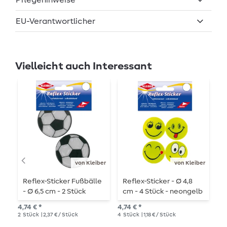
EU-Verantwortlicher
Vielleicht auch Interessant
von Kleiber
von Kleiber
Reflex-Sticker Fußbälle
Reflex-Sticker - Ø 4,8
R
- Ø 6,5 cm - 2 Stück
cm - 4 Stück - neongelb
c
n
4,74 € *
4,74 € *
4,7
2
Stück
| 2,37 € / Stück
4
Stück
| 1,18 € / Stück
4
S