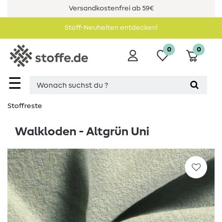
Versandkostenfrei ab 59€
Stoff-Neuheiten entdecken!
0
0
☰
Stoffreste
Walkloden - Altgrün Uni