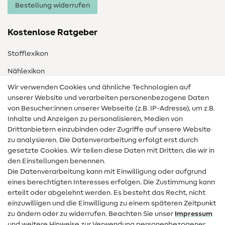
Bestellung widerrufen
Kostenlose Ratgeber
Stofflexikon
Nählexikon
Wir verwenden Cookies und ähnliche Technologien auf
Nähanleitungen
unserer Website und verarbeiten personenbezogene Daten
von Besucher:innen unserer Webseite (z.B. IP-Adresse), um z.B.
Hilfe & Kontakt
Inhalte und Anzeigen zu personalisieren, Medien von
Drittanbietern einzubinden oder Zugriffe auf unsere Website
Kontakt
zu analysieren. Die Datenverarbeitung erfolgt erst durch
Infos zum Betreiberwechsel
gesetzte Cookies. Wir teilen diese Daten mit Dritten, die wir in
den Einstellungen benennen.
FAQ
Die Datenverarbeitung kann mit Einwilligung oder aufgrund
eines berechtigten Interesses erfolgen. Die Zustimmung kann
Widerrufsrecht
erteilt oder abgelehnt werden. Es besteht das Recht, nicht
Beliebt
einzuwilligen und die Einwilligung zu einem späteren Zeitpunkt
zu ändern oder zu widerrufen. Beachten Sie unser
Impressum
und weitere Hinweise zur Verwendung personenbezogener