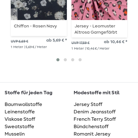
Chiffon - Rosen Navy
Jersey - Leomuster
B
Altrosa Garngefärbt
W
ab 5,69 € *
UVP 6,69 €
ab 10,46 € *
UVP 17,59 €
UVP
1
Meter
| 5,69 € / Meter
1
Meter
| 10,46 € / Meter
1
Me
Stoffe für jeden Tag
Modestoffe mit Stil
Baumwollstoffe
Jersey Stoff
Leinenstoffe
Denim Jeansstoff
Viskose Stoff
French Terry Stoff
Sweatstoffe
Bündchenstoff
Musselin
Romanit Jersey