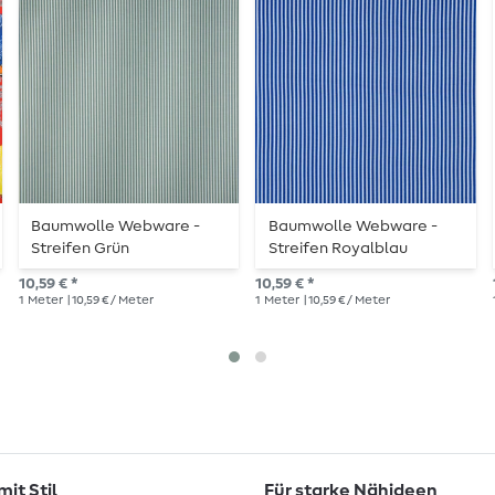
Baumwolle Webware -
Baumwolle Webware -
Streifen Grün
Streifen Royalblau
10,59 € *
10,59 € *
1
Meter
| 10,59 € / Meter
1
Meter
| 10,59 € / Meter
it Stil
Für starke Nähideen