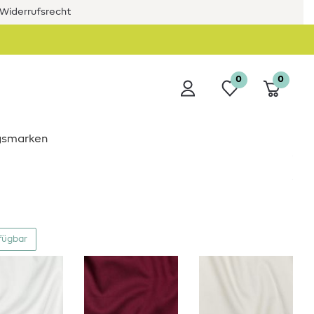
Widerrufsrecht
0
0
ngsmarken
fügbar