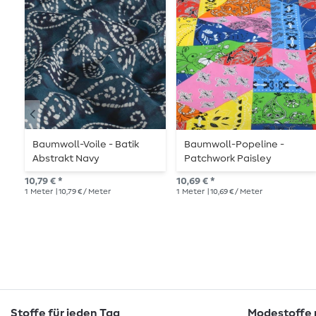
Baumwoll-Voile - Batik
Baumwoll-Popeline -
Abstrakt Navy
Patchwork Paisley
Multicolor
10,79 € *
10,69 € *
1
Meter
| 10,79 € / Meter
1
Meter
| 10,69 € / Meter
Stoffe für jeden Tag
Modestoffe m