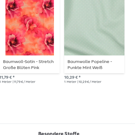
Baumwoll-Satin - Stretch
Baumwolle Popeline -
B
Große Blüten Pink
Punkte Mint Weiß
D
B
11,79 € *
10,29 € *
11,
1
Meter
| 11,79 € / Meter
1
Meter
| 10,29 € / Meter
1
Me
Besondere Stoffe