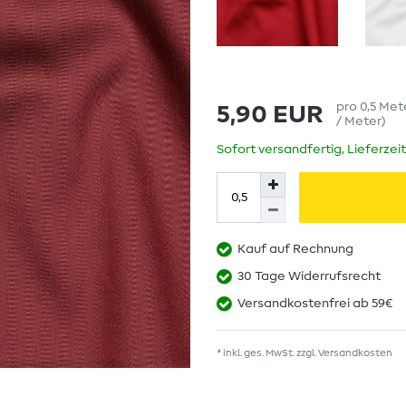
pro
0,5
Met
5,90 EUR
/ Meter
)
Sofort versandfertig, Lieferzei
Kauf auf Rechnung
30 Tage Widerrufsrecht
Versandkostenfrei ab 59€
* inkl. ges. MwSt. zzgl.
Versandkosten