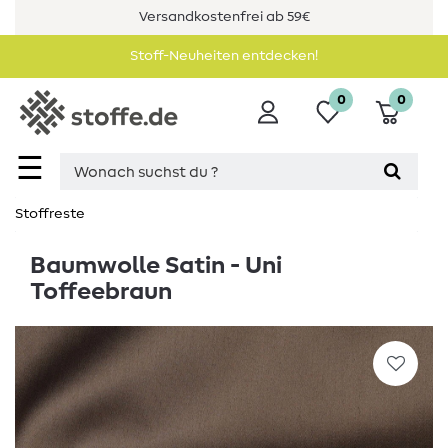
Versandkostenfrei ab 59€
Stoff-Neuheiten entdecken!
0
0
☰
Stoffreste
Baumwolle Satin - Uni
Toffeebraun