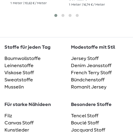
1
Meter
| 10,62 € / Meter
1
Meter
| 16,74 € / Meter
1
Me
Stoffe für jeden Tag
Modestoffe mit Stil
Baumwollstoffe
Jersey Stoff
Leinenstoffe
Denim Jeansstoff
Viskose Stoff
French Terry Stoff
Sweatstoffe
Bündchenstoff
Musselin
Romanit Jersey
Für starke Nähideen
Besondere Stoffe
Filz
Tencel Stoff
Canvas Stoff
Bouclé Stoff
Kunstleder
Jacquard Stoff