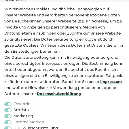
Nählexikon
Wir verwenden Cookies und ähnliche Technologien auf
Nähanleitungen
unserer Website und verarbeiten personenbezogene Daten
von Besucher:innen unserer Webseite (z.B. IP-Adresse), um z.B.
Hilfe & Kontakt
Inhalte und Anzeigen zu personalisieren, Medien von
Drittanbietern einzubinden oder Zugriffe auf unsere Website
Kontakt
zu analysieren. Die Datenverarbeitung erfolgt erst durch
Infos zum Betreiberwechsel
gesetzte Cookies. Wir teilen diese Daten mit Dritten, die wir in
den Einstellungen benennen.
FAQ
Die Datenverarbeitung kann mit Einwilligung oder aufgrund
eines berechtigten Interesses erfolgen. Die Zustimmung kann
Widerrufsrecht
erteilt oder abgelehnt werden. Es besteht das Recht, nicht
Beliebt
einzuwilligen und die Einwilligung zu einem späteren Zeitpunkt
zu ändern oder zu widerrufen. Beachten Sie unser
Impressum
und weitere Hinweise zur Verwendung personenbezogener
Stoffe
Daten in unserer
Daten­schutz­erklärung
.
Nähzubehör
Essenziell
Sale
Statistik
Marketing
Schnittmuster
Externe Medien
DHL Wunschzustellung