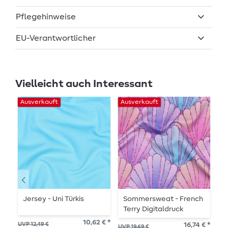
Pflegehinweise
EU-Verantwortlicher
Vielleicht auch Interessant
Ausverkauft
Ausverkauft
Au
Jersey - Uni Türkis
Sommersweat - French
R
Terry Digitaldruck
T
Muscheln Flieder
B
10,62 € *
UVP 12,49 €
16,74 € *
UVP 19,69 €
UVP