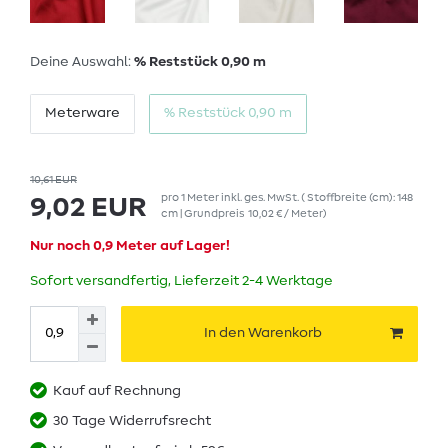
Deine Auswahl:
% Reststück 0,90 m
Meterware
% Reststück 0,90 m
10,61 EUR
pro
1
Meter
inkl. ges. MwSt.
( Stoffbreite (cm): 148
9,02 EUR
cm | Grundpreis
10,02 € / Meter
)
Nur noch 0,9 Meter auf Lager!
Sofort versandfertig, Lieferzeit 2-4 Werktage
In den Warenkorb
Kauf auf Rechnung
30 Tage Widerrufsrecht