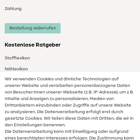
Zahlung
Bestellung widerrufen
Kostenlose Ratgeber
Stofflexikon
Nählexikon
Wir verwenden Cookies und ähnliche Technologien auf
Nähanleitungen
unserer Website und verarbeiten personenbezogene Daten
von Besucher:innen unserer Webseite (z.B. IP-Adresse), um z.B.
Hilfe & Kontakt
Inhalte und Anzeigen zu personalisieren, Medien von
Drittanbietern einzubinden oder Zugriffe auf unsere Website
Kontakt
zu analysieren. Die Datenverarbeitung erfolgt erst durch
Infos zum Betreiberwechsel
gesetzte Cookies. Wir teilen diese Daten mit Dritten, die wir in
den Einstellungen benennen.
FAQ
Die Datenverarbeitung kann mit Einwilligung oder aufgrund
eines berechtigten Interesses erfolgen. Die Zustimmung kann
Widerrufsrecht