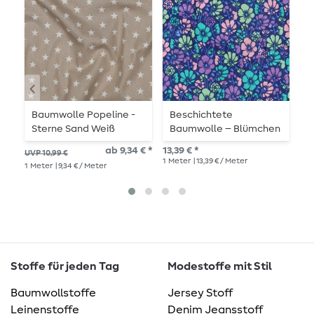
Baumwolle Popeline -
Beschichtete
B
Sterne Sand Weiß
Baumwolle – Blümchen
G
Blau
ab 9,34 € *
13,39 € *
10,
UVP 10,99 €
1
Meter
| 13,39 € / Meter
1
Me
1
Meter
| 9,34 € / Meter
Stoffe für jeden Tag
Modestoffe mit Stil
Baumwollstoffe
Jersey Stoff
Leinenstoffe
Denim Jeansstoff