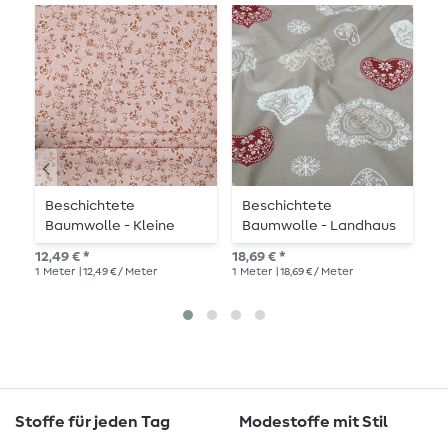
Beschichtete
Beschichtete
B
Baumwolle - Kleine
Baumwolle - Landhaus
B
Blumen Puder
Herzen Grau
W
12,49 € *
18,69 € *
12,
1
Meter
| 12,49 € / Meter
1
Meter
| 18,69 € / Meter
1
Me
Stoffe für jeden Tag
Modestoffe mit Stil