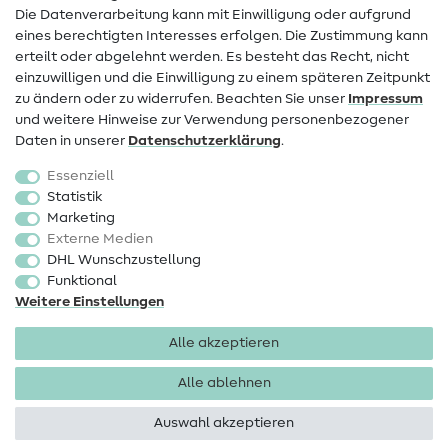
FAQ
Die Datenverarbeitung kann mit Einwilligung oder aufgrund
eines berechtigten Interesses erfolgen. Die Zustimmung kann
Widerrufsrecht
erteilt oder abgelehnt werden. Es besteht das Recht, nicht
Beliebt
einzuwilligen und die Einwilligung zu einem späteren Zeitpunkt
zu ändern oder zu widerrufen. Beachten Sie unser
Impressum
und weitere Hinweise zur Verwendung personenbezogener
Stoffe
Daten in unserer
Daten­schutz­erklärung
.
Nähzubehör
Essenziell
Sale
Statistik
Marketing
Schnittmuster
Externe Medien
DHL Wunschzustellung
Funktional
Weitere Einstellungen
Alle akzeptieren
Impressum
Datenschutz
AGB
Widerrufsbelehrung
Alle ablehnen
Auswahl akzeptieren
Copyright 2026 SewIY GmbH