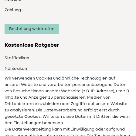
Zahlung
Bestellung widerrufen
Kostenlose Ratgeber
Stofflexikon
Nählexikon
Wir verwenden Cookies und ähnliche Technologien auf
Nähanleitungen
unserer Website und verarbeiten personenbezogene Daten
von Besucher:innen unserer Webseite (z.B. IP-Adresse), um z.B.
Hilfe & Kontakt
Inhalte und Anzeigen zu personalisieren, Medien von
Drittanbietern einzubinden oder Zugriffe auf unsere Website
Kontakt
zu analysieren. Die Datenverarbeitung erfolgt erst durch
Infos zum Betreiberwechsel
gesetzte Cookies. Wir teilen diese Daten mit Dritten, die wir in
den Einstellungen benennen.
FAQ
Die Datenverarbeitung kann mit Einwilligung oder aufgrund
eines berechtigten Interesses erfolgen. Die Zustimmung kann