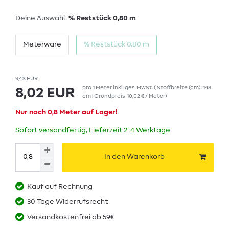
Deine Auswahl:
% Reststück 0,80 m
Meterware
% Reststück 0,80 m
9,43 EUR
pro
1
Meter
inkl. ges. MwSt.
( Stoffbreite (cm): 148
8,02 EUR
cm | Grundpreis
10,02 € / Meter
)
Nur noch 0,8 Meter auf Lager!
Sofort versandfertig, Lieferzeit 2-4 Werktage
In den Warenkorb
Kauf auf Rechnung
30 Tage Widerrufsrecht
Versandkostenfrei ab 59€