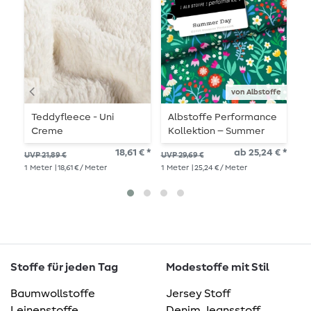
von Albstoffe
Teddyfleece - Uni
Albstoffe Performance
F
Creme
Kollektion – Summer
Day Grün
18,61 € *
ab 25,24 € *
UVP
UVP 21,89 €
UVP 29,69 €
1
Me
1
Meter
| 18,61 € / Meter
1
Meter
| 25,24 € / Meter
Stoffe für jeden Tag
Modestoffe mit Stil
Baumwollstoffe
Jersey Stoff
Leinenstoffe
Denim Jeansstoff