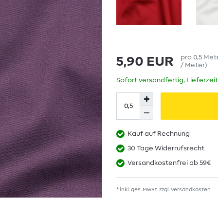
pro
0,5
Met
5,90 EUR
/ Meter
)
Sofort versandfertig, Lieferzei
Kauf auf Rechnung
30 Tage Widerrufsrecht
Versandkostenfrei ab 59€
* inkl. ges. MwSt. zzgl.
Versandkosten