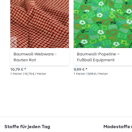
Baumwoll-Webware -
Baumwoll-Popeline –
Rauten Rot
Fußball Equipment
Grasgrün
10,79 € *
9,99 € *
1
Meter
| 10,79 € / Meter
1
Meter
| 9,99 € / Meter
Stoffe für jeden Tag
Modestoffe m