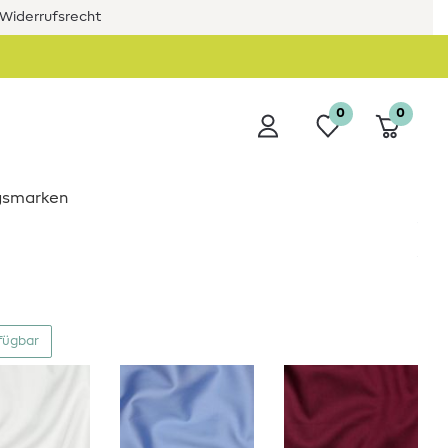
Widerrufsrecht
0
0
ngsmarken
fügbar