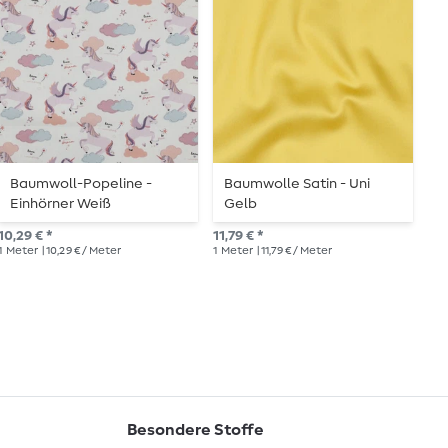
Baumwoll-Popeline -
Baumwolle Satin - Uni
B
Einhörner Weiß
Gelb
C
M
10,29 € *
11,79 € *
10,
1
Meter
| 10,29 € / Meter
1
Meter
| 11,79 € / Meter
1
Me
Besondere Stoffe