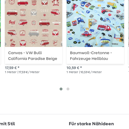
Canvas - VW Bulli
Baumwoll-Cretonne -
California Paradise Beige
Fahrzeuge Hellblau
Rot Leinenoptik
17,59 € *
10,59 € *
1
Meter
| 17,59 € / Meter
1
Meter
| 10,59 € / Meter
it Stil
Für starke Nähideen