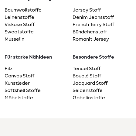
Baumwollstoffe
Jersey Stoff
Leinenstoffe
Denim Jeansstoff
Viskose Stoff
French Terry Stoff
Sweatstoffe
Bündchenstoff
Musselin
Romanit Jersey
Für starke Nähideen
Besondere Stoffe
Filz
Tencel Stoff
Canvas Stoff
Bouclé Stoff
Kunstleder
Jacquard Stoff
Softshell Stoffe
Seidenstoffe
Möbelstoffe
Gobelinstoffe