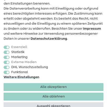
den Einstellungen benennen.
FAQ
Die Datenverarbeitung kann mit Einwilligung oder aufgrund
eines berechtigten Interesses erfolgen. Die Zustimmung kann
Widerrufsrecht
erteilt oder abgelehnt werden. Es besteht das Recht, nicht
Beliebt
einzuwilligen und die Einwilligung zu einem späteren Zeitpunkt
zu ändern oder zu widerrufen. Beachten Sie unser
Impressum
und weitere Hinweise zur Verwendung personenbezogener
Stoffe
Daten in unserer
Daten­schutz­erklärung
.
Nähzubehör
Essenziell
Sale
Statistik
Marketing
Schnittmuster
Externe Medien
DHL Wunschzustellung
Funktional
Weitere Einstellungen
Alle akzeptieren
Impressum
Datenschutz
AGB
Widerrufsbelehrung
Alle ablehnen
Auswahl akzeptieren