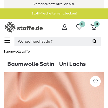
Versandkostenfrei ab 59€
Stoff-Neuheiten entdecken!
0
0
☰
Baumwollstoffe
Baumwolle Satin - Uni Lachs