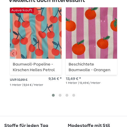
Vielleicht auch Interessant
Ausverkauft
Baumwoll-Popeline -
Beschichtete
B
Kirschen Helles Petrol
Baumwolle - Orangen
M
Pink
9,34 € *
13,49 € *
8,6
UVP 10,99 €
1
Meter
| 13,49 € / Meter
1
Me
1
Meter
| 9,34 € / Meter
Stoffe für jeden Tag
Modestoffe mit Stil