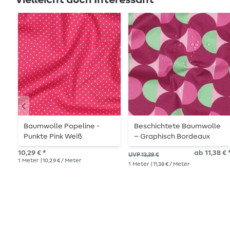
Baumwolle Popeline -
Beschichtete Baumwolle
Punkte Pink Weiß
– Graphisch Bordeaux
10,29 € *
ab 11,38 € 
UVP 13,39 €
1
Meter
| 10,29 € / Meter
1
Meter
| 11,38 € / Meter