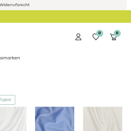
Widerrufsrecht
0
0
ngsmarken
fügbar