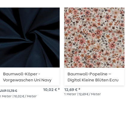
Baumwoll-Köper -
Baumwoll-Popeline –
B
Vorgewaschen Uni Navy
Digital Kleine Blüten Ecru
D
B
10,02 € *
12,69 € *
12,
UVP 11,79 €
1
Meter
| 12,69 € / Meter
1
Me
1
Meter
| 10,02 € / Meter