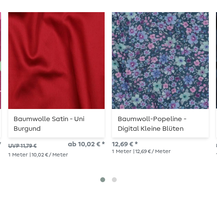
Baumwolle Satin - Uni
Baumwoll-Popeline -
Burgund
Digital Kleine Blüten
Petrol
*
ab 10,02 € *
12,69 € *
UVP 11,79 €
1
Meter
| 12,69 € / Meter
1
Meter
| 10,02 € / Meter