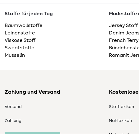
Stoffe für jeden Tag
Modestoffe m
Baumwollstoffe
Jersey Stoff
Leinenstoffe
Denim Jeans
Viskose Stoff
French Terry
Sweatstoffe
Bündchensto
Musselin
Romanit Jer
Zahlung und Versand
Kostenlose
Versand
Stofflexikon
Zahlung
Nählexikon
Nähanleitung
Bestellung widerrufen