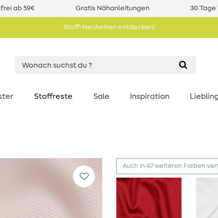
rei ab 59€
Gratis Nähanleitungen
30 Tage 
Stoff-Neuheiten entdecken!
ster
Stoffreste
Sale
Inspiration
Liebli
Auch in 47 weiteren Farben ver