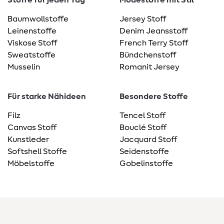
Stoffe für jeden Tag
Modestoffe mit Stil
Baumwollstoffe
Jersey Stoff
Leinenstoffe
Denim Jeansstoff
Viskose Stoff
French Terry Stoff
Sweatstoffe
Bündchenstoff
Musselin
Romanit Jersey
Für starke Nähideen
Besondere Stoffe
Filz
Tencel Stoff
Canvas Stoff
Bouclé Stoff
Kunstleder
Jacquard Stoff
Softshell Stoffe
Seidenstoffe
Möbelstoffe
Gobelinstoffe