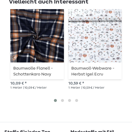
Vielleicht auch Interessant
Baumwolle Flanell -
Baumwoll-Webware -
P
Schottenkaro Navy
Herbst Igel Ecru
P
Rost
L
10,09 € *
10,59 € *
13,
M
1
Meter
| 10,09 € / Meter
1
Meter
| 10,59 € / Meter
1
St