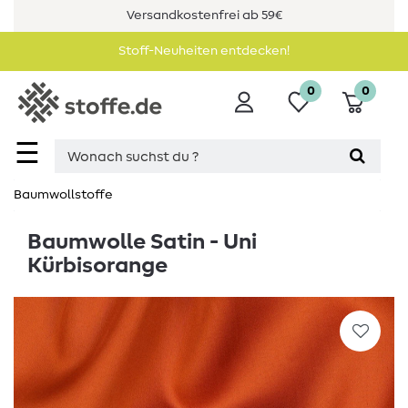
Versandkostenfrei ab 59€
Stoff-Neuheiten entdecken!
0
0
☰
Baumwollstoffe
Baumwolle Satin - Uni
Kürbisorange