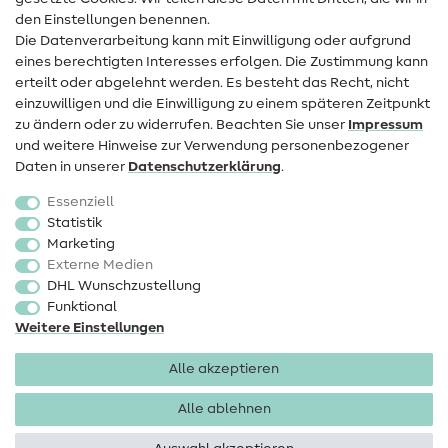
den Einstellungen benennen.
FAQ
Die Datenverarbeitung kann mit Einwilligung oder aufgrund
eines berechtigten Interesses erfolgen. Die Zustimmung kann
Widerrufsrecht
erteilt oder abgelehnt werden. Es besteht das Recht, nicht
Beliebt
einzuwilligen und die Einwilligung zu einem späteren Zeitpunkt
zu ändern oder zu widerrufen. Beachten Sie unser
Impressum
und weitere Hinweise zur Verwendung personenbezogener
Stoffe
Daten in unserer
Daten­schutz­erklärung
.
Nähzubehör
Essenziell
Sale
Statistik
Marketing
Schnittmuster
Externe Medien
DHL Wunschzustellung
Funktional
Weitere Einstellungen
Alle akzeptieren
Impressum
Datenschutz
AGB
Widerrufsbelehrung
Alle ablehnen