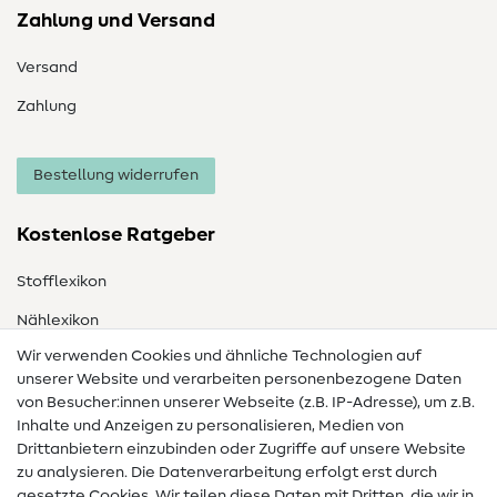
Zahlung und Versand
Versand
Zahlung
Bestellung widerrufen
Kostenlose Ratgeber
Stofflexikon
Nählexikon
Wir verwenden Cookies und ähnliche Technologien auf
Nähanleitungen
unserer Website und verarbeiten personenbezogene Daten
von Besucher:innen unserer Webseite (z.B. IP-Adresse), um z.B.
Hilfe & Kontakt
Inhalte und Anzeigen zu personalisieren, Medien von
Drittanbietern einzubinden oder Zugriffe auf unsere Website
Kontakt
zu analysieren. Die Datenverarbeitung erfolgt erst durch
Infos zum Betreiberwechsel
gesetzte Cookies. Wir teilen diese Daten mit Dritten, die wir in