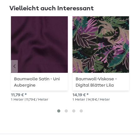
Vielleicht auch Interessant
Baumwolle Satin - Uni
Baumwoll-Viskose -
B
Aubergine
Digital Blätter Lila
B
Violett
a
11,79 € *
14,19 € *
13,
1
Meter
| 11,79 € / Meter
1
Meter
| 14,19 € / Meter
1
Me