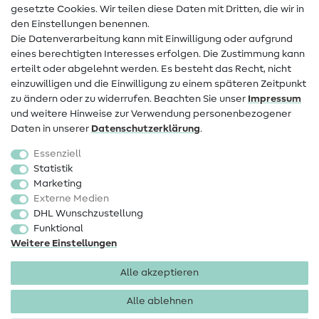
Infos zum Betreiberwechsel
gesetzte Cookies. Wir teilen diese Daten mit Dritten, die wir in
den Einstellungen benennen.
FAQ
Die Datenverarbeitung kann mit Einwilligung oder aufgrund
eines berechtigten Interesses erfolgen. Die Zustimmung kann
Widerrufsrecht
erteilt oder abgelehnt werden. Es besteht das Recht, nicht
Beliebt
einzuwilligen und die Einwilligung zu einem späteren Zeitpunkt
zu ändern oder zu widerrufen. Beachten Sie unser
Impressum
und weitere Hinweise zur Verwendung personenbezogener
Stoffe
Daten in unserer
Daten­schutz­erklärung
.
Nähzubehör
Essenziell
Sale
Statistik
Marketing
Schnittmuster
Externe Medien
DHL Wunschzustellung
Funktional
Weitere Einstellungen
Alle akzeptieren
Impressum
Datenschutz
AGB
Widerrufsbelehrung
Alle ablehnen