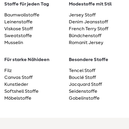
Stoffe für jeden Tag
Modestoffe mit Stil
Baumwollstoffe
Jersey Stoff
Leinenstoffe
Denim Jeansstoff
Viskose Stoff
French Terry Stoff
Sweatstoffe
Bündchenstoff
Musselin
Romanit Jersey
Für starke Nähideen
Besondere Stoffe
Filz
Tencel Stoff
Canvas Stoff
Bouclé Stoff
Kunstleder
Jacquard Stoff
Softshell Stoffe
Seidenstoffe
Möbelstoffe
Gobelinstoffe