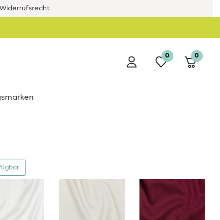
Widerrufsrecht
0
0
ngsmarken
fügbar