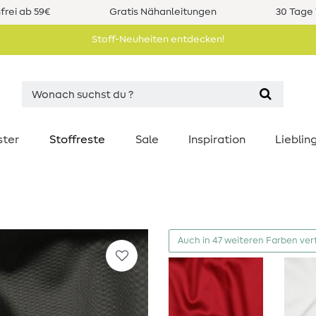
rei ab 59€
Gratis Nähanleitungen
30 Tage 
Stoff-Neuheiten entdecken!
ster
Stoffreste
Sale
Inspiration
Liebli
Auch in 47 weiteren Farben ver