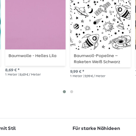
Baumwolle - Helles Lila
Baumwoll-Popeline –
Raketen Weiß Schwarz
8,69 € *
9,99 € *
1
Meter
| 8,69 € / Meter
1
Meter
| 9,99 € / Meter
it Stil
Für starke Nähideen