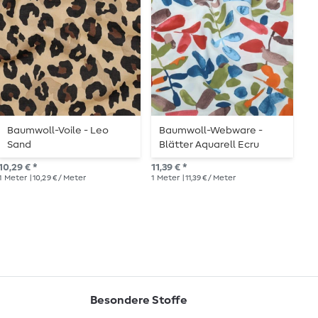
Baumwoll-Voile - Leo
Baumwoll-Webware -
B
Sand
Blätter Aquarell Ecru
Multicolor
8,9
10,29 € *
11,39 € *
1
Me
1
Meter
| 10,29 € / Meter
1
Meter
| 11,39 € / Meter
Besondere Stoffe