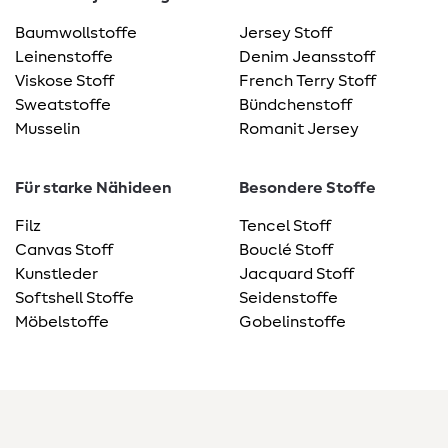
Baumwollstoffe
Jersey Stoff
Leinenstoffe
Denim Jeansstoff
Viskose Stoff
French Terry Stoff
Sweatstoffe
Bündchenstoff
Musselin
Romanit Jersey
Für starke Nähideen
Besondere Stoffe
Filz
Tencel Stoff
Canvas Stoff
Bouclé Stoff
Kunstleder
Jacquard Stoff
Softshell Stoffe
Seidenstoffe
Möbelstoffe
Gobelinstoffe