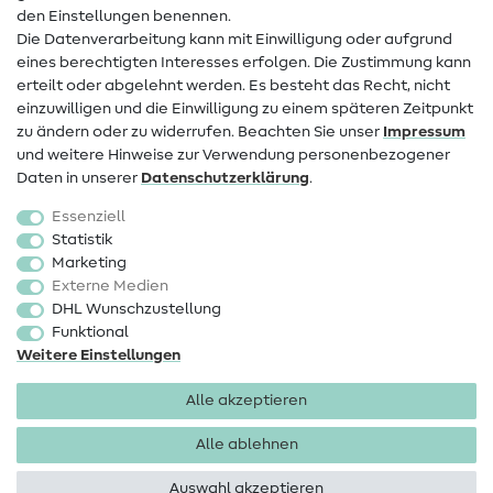
den Einstellungen benennen.
FAQ
Die Datenverarbeitung kann mit Einwilligung oder aufgrund
eines berechtigten Interesses erfolgen. Die Zustimmung kann
Widerrufsrecht
erteilt oder abgelehnt werden. Es besteht das Recht, nicht
Beliebt
einzuwilligen und die Einwilligung zu einem späteren Zeitpunkt
zu ändern oder zu widerrufen. Beachten Sie unser
Impressum
und weitere Hinweise zur Verwendung personenbezogener
Stoffe
Daten in unserer
Daten­schutz­erklärung
.
Nähzubehör
Essenziell
Sale
Statistik
Marketing
Schnittmuster
Externe Medien
DHL Wunschzustellung
Funktional
Weitere Einstellungen
Alle akzeptieren
Impressum
Datenschutz
AGB
Widerrufsbelehrung
Alle ablehnen
Auswahl akzeptieren