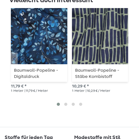
Vielleicht auch Interessant
Baumwoll-Popeline -
Baumwoll-Popeline -
B
Digitaldruck
Stäbe Kombistoff
B
Blumenzweige Blau
Armygrün
P
11,79 € *
10,29 € *
10,
1
Meter
| 11,79 € / Meter
1
Meter
| 10,29 € / Meter
1
Me
Stoffe für jeden Tag
Modestoffe mit Stil