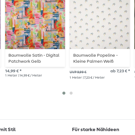
Baumwolle Satin - Digital
Baumwolle Popeline -
Patchwork Gelb
Kleine Palmen Weiß
14,99 € *
ab 7,23 € *
UVP 9,99 €
1
Meter
| 14,99 € / Meter
1
Meter
| 7,23 € / Meter
it Stil
Für starke Nähideen