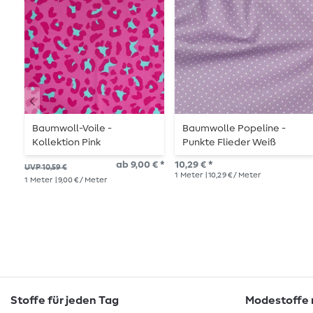
Baumwoll-Voile -
Baumwolle Popeline -
Kollektion Pink
Punkte Flieder Weiß
ab 9,00 € *
10,29 € *
UVP 10,59 €
1
Meter
| 10,29 € / Meter
1
Meter
| 9,00 € / Meter
Stoffe für jeden Tag
Modestoffe m