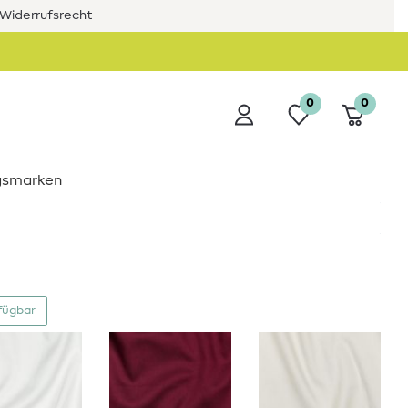
Widerrufsrecht
0
0
ngsmarken
fügbar