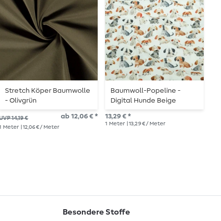
Stretch Köper Baumwolle
Baumwoll-Popeline -
B
- Olivgrün
Digital Hunde Beige
–
ab 12,06 € *
13,29 € *
13,
UVP 14,19 €
1
Meter
| 13,29 € / Meter
1
Me
1
Meter
| 12,06 € / Meter
Besondere Stoffe