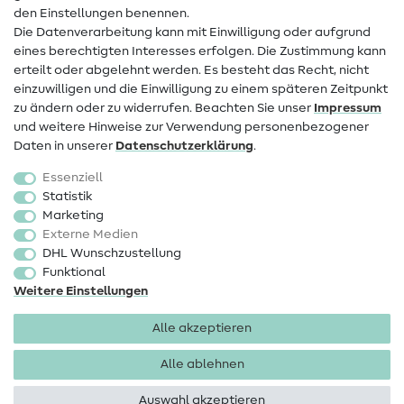
den Einstellungen benennen.
FAQ
Die Datenverarbeitung kann mit Einwilligung oder aufgrund
eines berechtigten Interesses erfolgen. Die Zustimmung kann
Widerrufsrecht
erteilt oder abgelehnt werden. Es besteht das Recht, nicht
Beliebt
einzuwilligen und die Einwilligung zu einem späteren Zeitpunkt
zu ändern oder zu widerrufen. Beachten Sie unser
Impressum
und weitere Hinweise zur Verwendung personenbezogener
Stoffe
Daten in unserer
Daten­schutz­erklärung
.
Nähzubehör
Essenziell
Sale
Statistik
Marketing
Schnittmuster
Externe Medien
DHL Wunschzustellung
Funktional
Weitere Einstellungen
Alle akzeptieren
Impressum
Datenschutz
AGB
Widerrufsbelehrung
Alle ablehnen
Auswahl akzeptieren