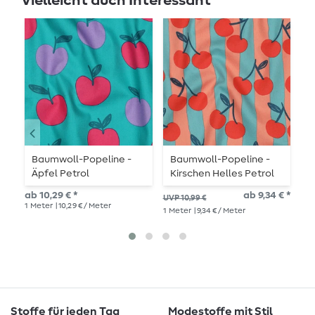
Vielleicht auch Interessant
Baumwoll-Popeline -
Baumwoll-Popeline -
B
Äpfel Petrol
Kirschen Helles Petrol
B
ab 10,29 € *
ab 9,34 € *
11,
UVP 10,99 €
1
Meter
| 10,29 € / Meter
1
Me
1
Meter
| 9,34 € / Meter
Stoffe für jeden Tag
Modestoffe mit Stil