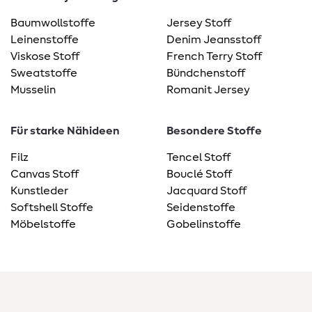
Baumwollstoffe
Jersey Stoff
Leinenstoffe
Denim Jeansstoff
Viskose Stoff
French Terry Stoff
Sweatstoffe
Bündchenstoff
Musselin
Romanit Jersey
Für starke Nähideen
Besondere Stoffe
Filz
Tencel Stoff
Canvas Stoff
Bouclé Stoff
Kunstleder
Jacquard Stoff
Softshell Stoffe
Seidenstoffe
Möbelstoffe
Gobelinstoffe