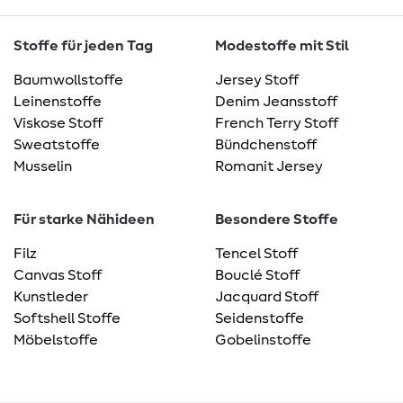
Stoffe für jeden Tag
Modestoffe mit Stil
Baumwollstoffe
Jersey Stoff
Leinenstoffe
Denim Jeansstoff
Viskose Stoff
French Terry Stoff
Sweatstoffe
Bündchenstoff
Musselin
Romanit Jersey
Für starke Nähideen
Besondere Stoffe
Filz
Tencel Stoff
Canvas Stoff
Bouclé Stoff
Kunstleder
Jacquard Stoff
Softshell Stoffe
Seidenstoffe
Möbelstoffe
Gobelinstoffe