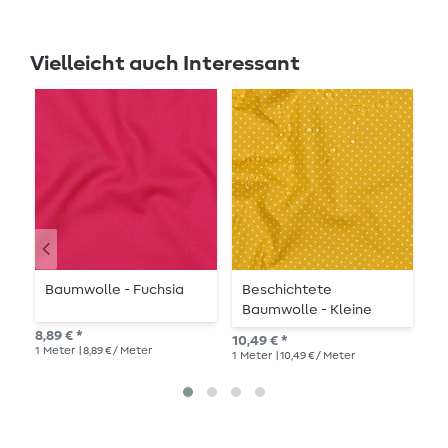
Vielleicht auch Interessant
Baumwolle - Fuchsia
Beschichtete
B
Baumwolle - Kleine
B
Punkte Gelb Weiß
P
8,89 € *
10,49 € *
10,
1
Meter
| 8,89 € / Meter
1
Meter
| 10,49 € / Meter
1
Me