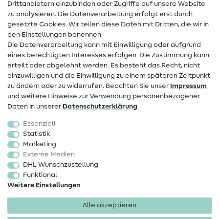
Drittanbietern einzubinden oder Zugriffe auf unsere Website
Kontakt
zu analysieren. Die Datenverarbeitung erfolgt erst durch
Infos zum Betreiberwechsel
gesetzte Cookies. Wir teilen diese Daten mit Dritten, die wir in
den Einstellungen benennen.
FAQ
Die Datenverarbeitung kann mit Einwilligung oder aufgrund
eines berechtigten Interesses erfolgen. Die Zustimmung kann
Widerrufsrecht
erteilt oder abgelehnt werden. Es besteht das Recht, nicht
Beliebt
einzuwilligen und die Einwilligung zu einem späteren Zeitpunkt
zu ändern oder zu widerrufen. Beachten Sie unser
Impressum
und weitere Hinweise zur Verwendung personenbezogener
Stoffe
Daten in unserer
Daten­schutz­erklärung
.
Nähzubehör
Essenziell
Sale
Statistik
Marketing
Schnittmuster
Externe Medien
DHL Wunschzustellung
Funktional
Weitere Einstellungen
Alle akzeptieren
Impressum
Datenschutz
AGB