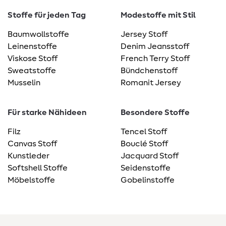
Stoffe für jeden Tag
Modestoffe mit Stil
Baumwollstoffe
Jersey Stoff
Leinenstoffe
Denim Jeansstoff
Viskose Stoff
French Terry Stoff
Sweatstoffe
Bündchenstoff
Musselin
Romanit Jersey
Für starke Nähideen
Besondere Stoffe
Filz
Tencel Stoff
Canvas Stoff
Bouclé Stoff
Kunstleder
Jacquard Stoff
Softshell Stoffe
Seidenstoffe
Möbelstoffe
Gobelinstoffe