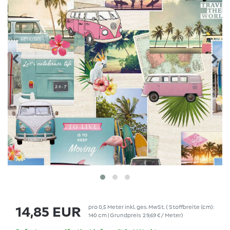
pro
0,5
Meter
inkl. ges. MwSt.
( Stoffbreite (cm):
14,85 EUR
140 cm | Grundpreis
29,69 € / Meter
)