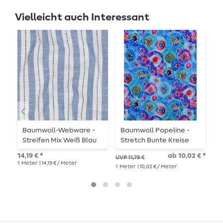
Vielleicht auch Interessant
Baumwoll-Webware -
Baumwoll Popeline -
B
Streifen Mix Weiß Blau
Stretch Bunte Kreise
S
Garngefärbt
Blau
G
14,19 € *
ab 10,02 € *
UVP 11,79 €
UVP
1
Meter
| 14,19 € / Meter
1
Meter
| 10,02 € / Meter
1
Me