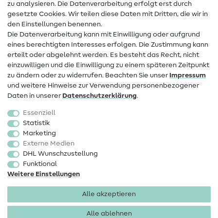
zu analysieren. Die Datenverarbeitung erfolgt erst durch
Infos zum Betreiberwechsel
gesetzte Cookies. Wir teilen diese Daten mit Dritten, die wir in
den Einstellungen benennen.
FAQ
Die Datenverarbeitung kann mit Einwilligung oder aufgrund
eines berechtigten Interesses erfolgen. Die Zustimmung kann
Widerrufsrecht
erteilt oder abgelehnt werden. Es besteht das Recht, nicht
Beliebt
einzuwilligen und die Einwilligung zu einem späteren Zeitpunkt
zu ändern oder zu widerrufen. Beachten Sie unser
Impressum
und weitere Hinweise zur Verwendung personenbezogener
Stoffe
Daten in unserer
Daten­schutz­erklärung
.
Nähzubehör
Essenziell
Sale
Statistik
Marketing
Schnittmuster
Externe Medien
DHL Wunschzustellung
Funktional
Weitere Einstellungen
Alle akzeptieren
Impressum
Datenschutz
AGB
Widerrufsbelehrung
Alle ablehnen