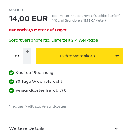
16,46 EUR
pro
1
Meter
inkl. ges. MwSt.
( Stoffbreite (cm):
14,00 EUR
140 cm | Grundpreis
15,55 € / Meter
)
Nur noch 0,9 Meter auf Lager!
Sofort versandfertig, Lieferzeit 2-4 Werktage
In den Warenkorb
Kauf auf Rechnung
30 Tage Widerrufsrecht
Versandkostenfrei ab 59€
* inkl. ges. MwSt. zzgl.
Versandkosten
Weitere Details