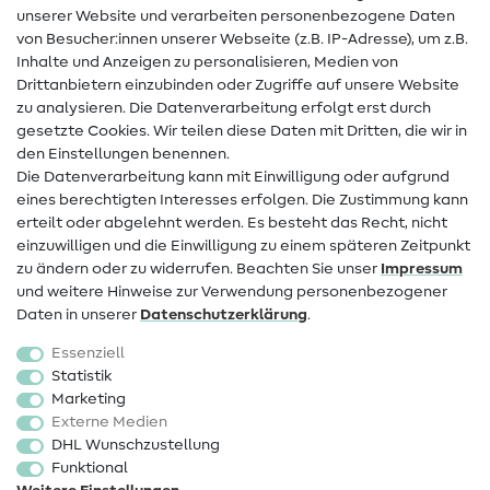
unserer Website und verarbeiten personenbezogene Daten
Hilfe & Kontakt
von Besucher:innen unserer Webseite (z.B. IP-Adresse), um z.B.
Inhalte und Anzeigen zu personalisieren, Medien von
Drittanbietern einzubinden oder Zugriffe auf unsere Website
Kontakt
zu analysieren. Die Datenverarbeitung erfolgt erst durch
Infos zum Betreiberwechsel
gesetzte Cookies. Wir teilen diese Daten mit Dritten, die wir in
den Einstellungen benennen.
FAQ
Die Datenverarbeitung kann mit Einwilligung oder aufgrund
eines berechtigten Interesses erfolgen. Die Zustimmung kann
Widerrufsrecht
erteilt oder abgelehnt werden. Es besteht das Recht, nicht
Beliebt
einzuwilligen und die Einwilligung zu einem späteren Zeitpunkt
zu ändern oder zu widerrufen. Beachten Sie unser
Impressum
und weitere Hinweise zur Verwendung personenbezogener
Stoffe
Daten in unserer
Daten­schutz­erklärung
.
Nähzubehör
Essenziell
Sale
Statistik
Marketing
Schnittmuster
Externe Medien
DHL Wunschzustellung
Funktional