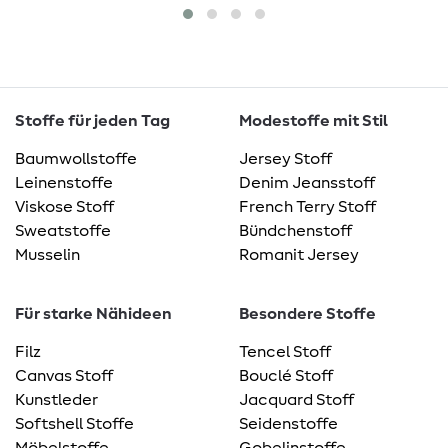
Stoffe für jeden Tag
Modestoffe mit Stil
Baumwollstoffe
Jersey Stoff
Leinenstoffe
Denim Jeansstoff
Viskose Stoff
French Terry Stoff
Sweatstoffe
Bündchenstoff
Musselin
Romanit Jersey
Für starke Nähideen
Besondere Stoffe
Filz
Tencel Stoff
Canvas Stoff
Bouclé Stoff
Kunstleder
Jacquard Stoff
Softshell Stoffe
Seidenstoffe
Möbelstoffe
Gobelinstoffe