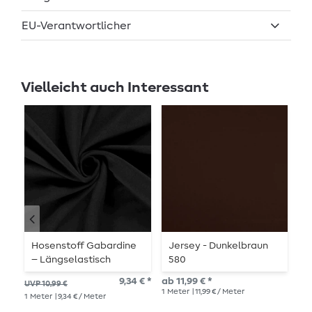
EU-Verantwortlicher
Vielleicht auch Interessant
Au
Hosenstoff Gabardine
Jersey - Dunkelbraun
K
– Längselastisch
580
-
Schwarz
9,34 € *
ab 11,99 € *
UVP 10,99 €
UVP
1
Meter
| 11,99 € / Meter
1
Meter
| 9,34 € / Meter
1
Me