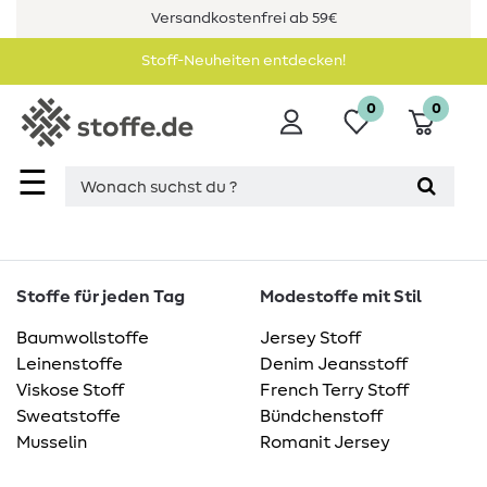
Versandkostenfrei ab 59€
Stoff-Neuheiten entdecken!
0
0
☰
Stoffe für jeden Tag
Modestoffe mit Stil
Baumwollstoffe
Jersey Stoff
Leinenstoffe
Denim Jeansstoff
Viskose Stoff
French Terry Stoff
Sweatstoffe
Bündchenstoff
Musselin
Romanit Jersey