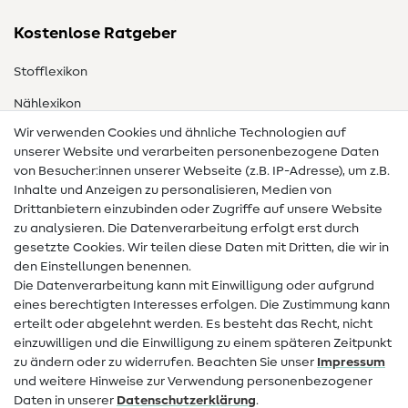
Kostenlose Ratgeber
Stofflexikon
Nählexikon
Wir verwenden Cookies und ähnliche Technologien auf
Nähanleitungen
unserer Website und verarbeiten personenbezogene Daten
von Besucher:innen unserer Webseite (z.B. IP-Adresse), um z.B.
Hilfe & Kontakt
Inhalte und Anzeigen zu personalisieren, Medien von
Drittanbietern einzubinden oder Zugriffe auf unsere Website
Kontakt
zu analysieren. Die Datenverarbeitung erfolgt erst durch
Infos zum Betreiberwechsel
gesetzte Cookies. Wir teilen diese Daten mit Dritten, die wir in
den Einstellungen benennen.
FAQ
Die Datenverarbeitung kann mit Einwilligung oder aufgrund
eines berechtigten Interesses erfolgen. Die Zustimmung kann
Widerrufsrecht
erteilt oder abgelehnt werden. Es besteht das Recht, nicht
Beliebt
einzuwilligen und die Einwilligung zu einem späteren Zeitpunkt
zu ändern oder zu widerrufen. Beachten Sie unser
Impressum
und weitere Hinweise zur Verwendung personenbezogener
Stoffe
Daten in unserer
Daten­schutz­erklärung
.