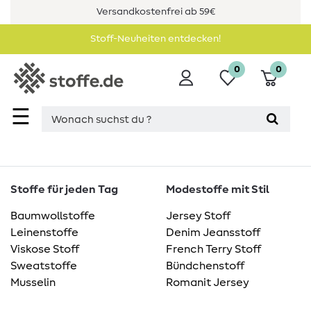
Versandkostenfrei ab 59€
Stoff-Neuheiten entdecken!
0
0
☰
Stoffe für jeden Tag
Modestoffe mit Stil
Baumwollstoffe
Jersey Stoff
Leinenstoffe
Denim Jeansstoff
Viskose Stoff
French Terry Stoff
Sweatstoffe
Bündchenstoff
Musselin
Romanit Jersey