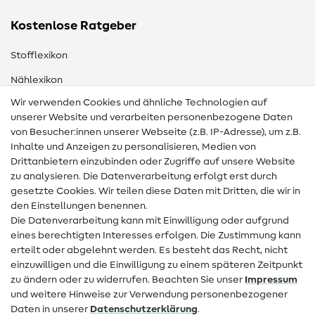
Kostenlose Ratgeber
Stofflexikon
Nählexikon
Wir verwenden Cookies und ähnliche Technologien auf
Nähanleitungen
unserer Website und verarbeiten personenbezogene Daten
von Besucher:innen unserer Webseite (z.B. IP-Adresse), um z.B.
Hilfe & Kontakt
Inhalte und Anzeigen zu personalisieren, Medien von
Drittanbietern einzubinden oder Zugriffe auf unsere Website
Kontakt
zu analysieren. Die Datenverarbeitung erfolgt erst durch
Infos zum Betreiberwechsel
gesetzte Cookies. Wir teilen diese Daten mit Dritten, die wir in
den Einstellungen benennen.
FAQ
Die Datenverarbeitung kann mit Einwilligung oder aufgrund
eines berechtigten Interesses erfolgen. Die Zustimmung kann
Widerrufsrecht
erteilt oder abgelehnt werden. Es besteht das Recht, nicht
Beliebt
einzuwilligen und die Einwilligung zu einem späteren Zeitpunkt
zu ändern oder zu widerrufen. Beachten Sie unser
Impressum
und weitere Hinweise zur Verwendung personenbezogener
Stoffe
Daten in unserer
Daten­schutz­erklärung
.