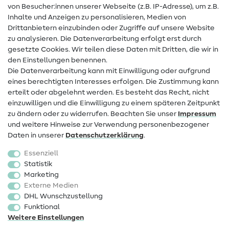
Hilfe & Kontakt
von Besucher:innen unserer Webseite (z.B. IP-Adresse), um z.B.
Inhalte und Anzeigen zu personalisieren, Medien von
Drittanbietern einzubinden oder Zugriffe auf unsere Website
Kontakt
zu analysieren. Die Datenverarbeitung erfolgt erst durch
Infos zum Betreiberwechsel
gesetzte Cookies. Wir teilen diese Daten mit Dritten, die wir in
den Einstellungen benennen.
FAQ
Die Datenverarbeitung kann mit Einwilligung oder aufgrund
eines berechtigten Interesses erfolgen. Die Zustimmung kann
Widerrufsrecht
erteilt oder abgelehnt werden. Es besteht das Recht, nicht
Beliebt
einzuwilligen und die Einwilligung zu einem späteren Zeitpunkt
zu ändern oder zu widerrufen. Beachten Sie unser
Impressum
und weitere Hinweise zur Verwendung personenbezogener
Stoffe
Daten in unserer
Daten­schutz­erklärung
.
Nähzubehör
Essenziell
Sale
Statistik
Marketing
Schnittmuster
Externe Medien
DHL Wunschzustellung
Funktional
Weitere Einstellungen