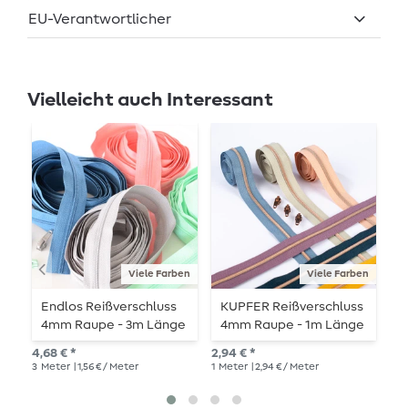
EU-Verantwortlicher
Vielleicht auch Interessant
Viele Farben
Viele Farben
Endlos Reißverschluss
KUPFER Reißverschluss
G
4mm Raupe - 3m Länge
4mm Raupe - 1m Länge
R
- metallisiert
R
4,68 € *
2,94 € *
2,9
m
3
Meter
| 1,56 € / Meter
1
Meter
| 2,94 € / Meter
1
Me