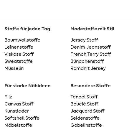
Stoffe für jeden Tag
Modestoffe mit Stil
Baumwollstoffe
Jersey Stoff
Leinenstoffe
Denim Jeansstoff
Viskose Stoff
French Terry Stoff
Sweatstoffe
Bündchenstoff
Musselin
Romanit Jersey
Für starke Nähideen
Besondere Stoffe
Filz
Tencel Stoff
Canvas Stoff
Bouclé Stoff
Kunstleder
Jacquard Stoff
Softshell Stoffe
Seidenstoffe
Möbelstoffe
Gobelinstoffe