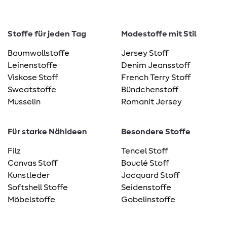
Stoffe für jeden Tag
Modestoffe mit Stil
Baumwollstoffe
Jersey Stoff
Leinenstoffe
Denim Jeansstoff
Viskose Stoff
French Terry Stoff
Sweatstoffe
Bündchenstoff
Musselin
Romanit Jersey
Für starke Nähideen
Besondere Stoffe
Filz
Tencel Stoff
Canvas Stoff
Bouclé Stoff
Kunstleder
Jacquard Stoff
Softshell Stoffe
Seidenstoffe
Möbelstoffe
Gobelinstoffe