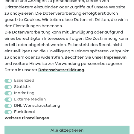
Inhalte und Anzeigen zu personalisieren, Medien von
Drittanbietern einzubinden oder Zugriffe auf unsere Website
Kontakt
zu analysieren. Die Datenverarbeitung erfolgt erst durch
Infos zum Betreiberwechsel
gesetzte Cookies. Wir teilen diese Daten mit Dritten, die wir in
den Einstellungen benennen.
FAQ
Die Datenverarbeitung kann mit Einwilligung oder aufgrund
eines berechtigten Interesses erfolgen. Die Zustimmung kann
Widerrufsrecht
erteilt oder abgelehnt werden. Es besteht das Recht, nicht
Beliebt
einzuwilligen und die Einwilligung zu einem späteren Zeitpunkt
zu ändern oder zu widerrufen. Beachten Sie unser
Impressum
und weitere Hinweise zur Verwendung personenbezogener
Stoffe
Daten in unserer
Daten­schutz­erklärung
.
Nähzubehör
Essenziell
Sale
Statistik
Marketing
Schnittmuster
Externe Medien
DHL Wunschzustellung
Funktional
Weitere Einstellungen
Alle akzeptieren