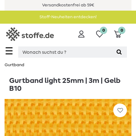
Versandkostenfrei ab 59€
Stoff-Neuheiten entdecken!
0
0
☰
Gurtband
Gurtband light 25mm | 3m | Gelb
B10