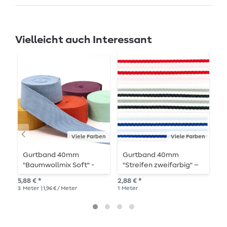
Vielleicht auch Interessant
Viele Farben
Viele Farben
Gurtband 40mm
Gurtband 40mm
G
"Baumwollmix Soft" -
"Streifen zweifarbig" –
"
3m Länge
Meterware
3
5,88 € *
2,88 € *
4,9
3
Meter
| 1,96 € / Meter
1
Meter
3
M