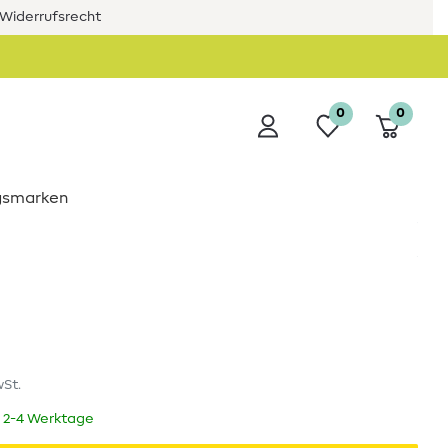
Widerrufsrecht
0
0
ngsmarken
wSt.
t 2-4 Werktage