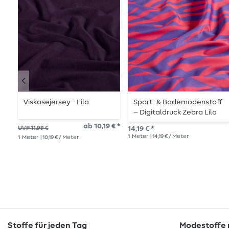
Viskosejersey - Lila
Sport- & Bademodenstoff
– Digitaldruck Zebra Lila
UPF50 Recycled
ab 10,19 € *
UVP 11,99 €
14,19 € *
1
Meter
| 14,19 € / Meter
1
Meter
| 10,19 € / Meter
Stoffe für jeden Tag
Modestoffe m