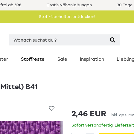
rei ab 59€
Gratis Nähanleitungen
30 Tage 
Stoff-Neuheiten entdecken!
ster
Stoffreste
Sale
Inspiration
Liebli
(Mittel) B41
2,46 EUR
inkl. ges. M
Sofort versandfertig, Lieferzei