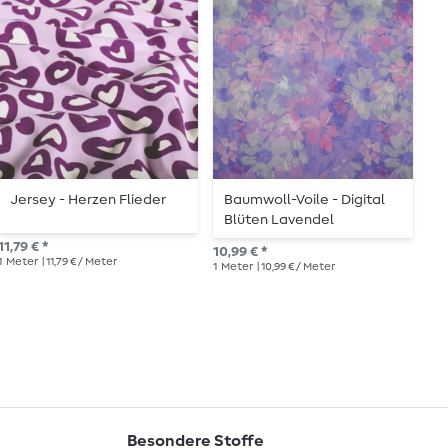
Jersey - Herzen Flieder
Baumwoll-Voile - Digital
V
Blüten Lavendel
D
11,79 € *
10,99 € *
10,
1
Meter
| 11,79 € / Meter
1
Meter
| 10,99 € / Meter
1
Me
Besondere Stoffe