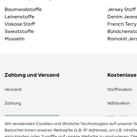
Baumwollstoffe
Jersey Stoff
Leinenstoffe
Denim Jeans
Viskose Stoff
French Terry
Sweatstoffe
Bündchensto
Musselin
Romanit Jer
Zahlung und Versand
Kostenlose
Versand
Stofflexikon
Zahlung
Nählexikon
Nähanleitung
Bestellung widerrufen
Wir verwenden Cookies und ähnliche Technologien auf unserer
Besucher:innen unserer Webseite (z.B. IP-Adresse), um z.B. Inhal
einzubinden oder Zugriffe auf unsere Website zu analysieren. Di