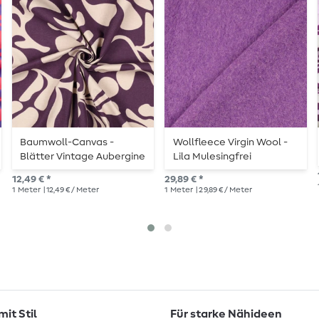
Baumwoll-Canvas -
Wollfleece Virgin Wool -
Blätter Vintage Aubergine
Lila Mulesingfrei
12,49 € *
29,89 € *
1
Meter
| 12,49 € / Meter
1
Meter
| 29,89 € / Meter
it Stil
Für starke Nähideen