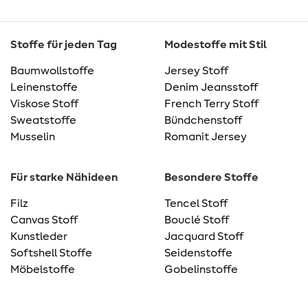
Stoffe für jeden Tag
Modestoffe mit Stil
Baumwollstoffe
Jersey Stoff
Leinenstoffe
Denim Jeansstoff
Viskose Stoff
French Terry Stoff
Sweatstoffe
Bündchenstoff
Musselin
Romanit Jersey
Für starke Nähideen
Besondere Stoffe
Filz
Tencel Stoff
Canvas Stoff
Bouclé Stoff
Kunstleder
Jacquard Stoff
Softshell Stoffe
Seidenstoffe
Möbelstoffe
Gobelinstoffe