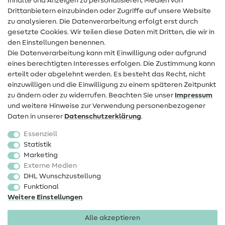
Inhalte und Anzeigen zu personalisieren, Medien von
Drittanbietern einzubinden oder Zugriffe auf unsere Website
Kontakt
zu analysieren. Die Datenverarbeitung erfolgt erst durch
Infos zum Betreiberwechsel
gesetzte Cookies. Wir teilen diese Daten mit Dritten, die wir in
den Einstellungen benennen.
FAQ
Die Datenverarbeitung kann mit Einwilligung oder aufgrund
eines berechtigten Interesses erfolgen. Die Zustimmung kann
Widerrufsrecht
erteilt oder abgelehnt werden. Es besteht das Recht, nicht
Beliebt
einzuwilligen und die Einwilligung zu einem späteren Zeitpunkt
zu ändern oder zu widerrufen. Beachten Sie unser
Impressum
und weitere Hinweise zur Verwendung personenbezogener
Stoffe
Daten in unserer
Daten­schutz­erklärung
.
Nähzubehör
Essenziell
Sale
Statistik
Marketing
Schnittmuster
Externe Medien
DHL Wunschzustellung
Funktional
Weitere Einstellungen
Alle akzeptieren