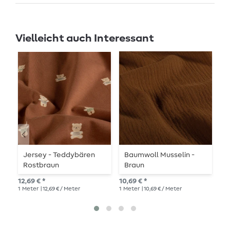
Vielleicht auch Interessant
Jersey - Teddybären
Baumwoll Musselin -
R
Rostbraun
Braun
T
R
12,69 € *
10,69 € *
10,
1
Meter
| 12,69 € / Meter
1
Meter
| 10,69 € / Meter
1
Me