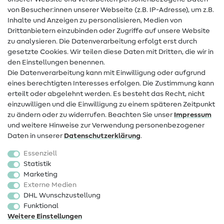
Hilfe & Kontakt
von Besucher:innen unserer Webseite (z.B. IP-Adresse), um z.B.
Inhalte und Anzeigen zu personalisieren, Medien von
Drittanbietern einzubinden oder Zugriffe auf unsere Website
Kontakt
zu analysieren. Die Datenverarbeitung erfolgt erst durch
Infos zum Betreiberwechsel
gesetzte Cookies. Wir teilen diese Daten mit Dritten, die wir in
den Einstellungen benennen.
FAQ
Die Datenverarbeitung kann mit Einwilligung oder aufgrund
eines berechtigten Interesses erfolgen. Die Zustimmung kann
Widerrufsrecht
erteilt oder abgelehnt werden. Es besteht das Recht, nicht
Beliebt
einzuwilligen und die Einwilligung zu einem späteren Zeitpunkt
zu ändern oder zu widerrufen. Beachten Sie unser
Impressum
und weitere Hinweise zur Verwendung personenbezogener
Stoffe
Daten in unserer
Daten­schutz­erklärung
.
Nähzubehör
Essenziell
Sale
Statistik
Marketing
Schnittmuster
Externe Medien
DHL Wunschzustellung
Funktional
Weitere Einstellungen