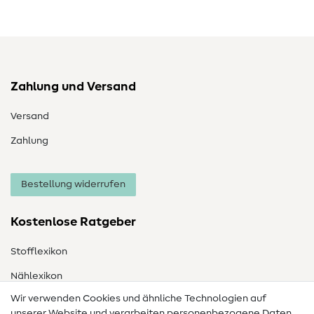
Zahlung und Versand
Versand
Zahlung
Bestellung widerrufen
Kostenlose Ratgeber
Stofflexikon
Nählexikon
Wir verwenden Cookies und ähnliche Technologien auf
Nähanleitungen
unserer Website und verarbeiten personenbezogene Daten