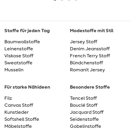
Stoffe für jeden Tag
Modestoffe mit Stil
Baumwollstoffe
Jersey Stoff
Leinenstoffe
Denim Jeansstoff
Viskose Stoff
French Terry Stoff
Sweatstoffe
Bündchenstoff
Musselin
Romanit Jersey
Für starke Nähideen
Besondere Stoffe
Filz
Tencel Stoff
Canvas Stoff
Bouclé Stoff
Kunstleder
Jacquard Stoff
Softshell Stoffe
Seidenstoffe
Möbelstoffe
Gobelinstoffe