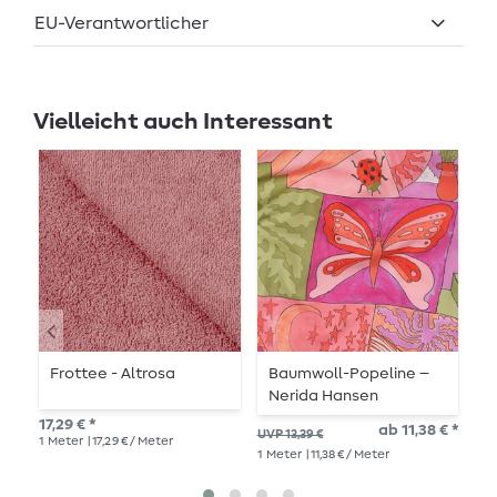
EU-Verantwortlicher
Vielleicht auch Interessant
Frottee - Altrosa
Baumwoll-Popeline –
J
Nerida Hansen
P
Digitaldruck Creatures
17,29 € *
ab 11,38 € *
17,
UVP 13,39 €
Pink
1
Meter
| 17,29 € / Meter
1
Me
1
Meter
| 11,38 € / Meter