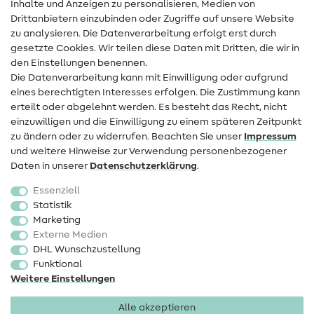
Inhalte und Anzeigen zu personalisieren, Medien von
Drittanbietern einzubinden oder Zugriffe auf unsere Website
Kontakt
zu analysieren. Die Datenverarbeitung erfolgt erst durch
Infos zum Betreiberwechsel
gesetzte Cookies. Wir teilen diese Daten mit Dritten, die wir in
den Einstellungen benennen.
FAQ
Die Datenverarbeitung kann mit Einwilligung oder aufgrund
eines berechtigten Interesses erfolgen. Die Zustimmung kann
Widerrufsrecht
erteilt oder abgelehnt werden. Es besteht das Recht, nicht
Beliebt
einzuwilligen und die Einwilligung zu einem späteren Zeitpunkt
zu ändern oder zu widerrufen. Beachten Sie unser
Impressum
und weitere Hinweise zur Verwendung personenbezogener
Stoffe
Daten in unserer
Daten­schutz­erklärung
.
Nähzubehör
Essenziell
Sale
Statistik
Marketing
Schnittmuster
Externe Medien
DHL Wunschzustellung
Funktional
Weitere Einstellungen
Alle akzeptieren