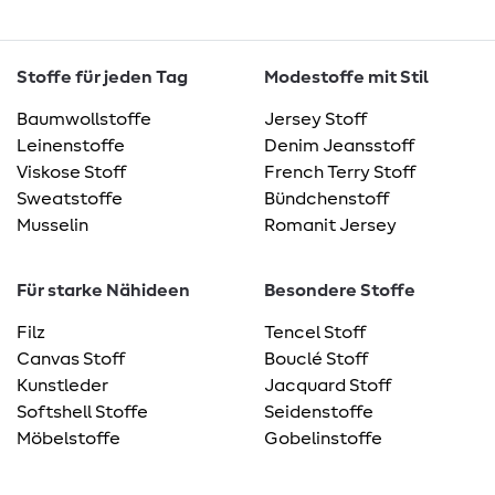
Stoffe für jeden Tag
Modestoffe mit Stil
Baumwollstoffe
Jersey Stoff
Leinenstoffe
Denim Jeansstoff
Viskose Stoff
French Terry Stoff
Sweatstoffe
Bündchenstoff
Musselin
Romanit Jersey
Für starke Nähideen
Besondere Stoffe
Filz
Tencel Stoff
Canvas Stoff
Bouclé Stoff
Kunstleder
Jacquard Stoff
Softshell Stoffe
Seidenstoffe
Möbelstoffe
Gobelinstoffe