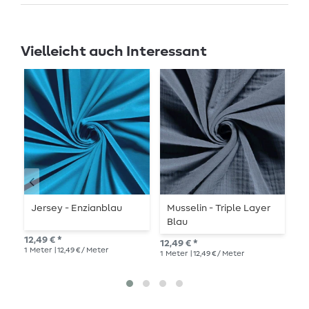
Vielleicht auch Interessant
Jersey - Enzianblau
Musselin - Triple Layer
J
Blau
S
12,49 € *
12,49 € *
UVP
1
Meter
| 12,49 € / Meter
1
Meter
| 12,49 € / Meter
1
Me