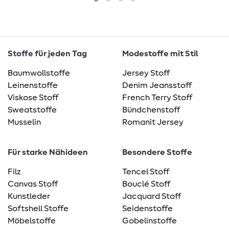
Stoffe für jeden Tag
Modestoffe mit Stil
Baumwollstoffe
Jersey Stoff
Leinenstoffe
Denim Jeansstoff
Viskose Stoff
French Terry Stoff
Sweatstoffe
Bündchenstoff
Musselin
Romanit Jersey
Für starke Nähideen
Besondere Stoffe
Filz
Tencel Stoff
Canvas Stoff
Bouclé Stoff
Kunstleder
Jacquard Stoff
Softshell Stoffe
Seidenstoffe
Möbelstoffe
Gobelinstoffe