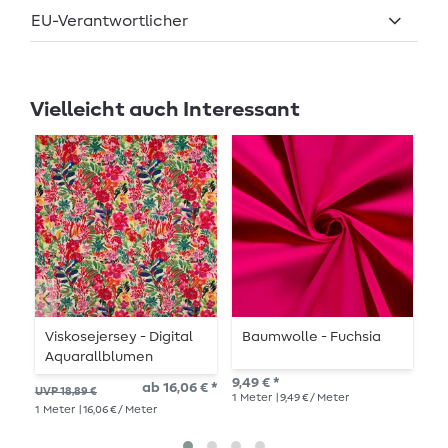
EU-Verantwortlicher
Vielleicht auch Interessant
Viskosejersey - Digital
Baumwolle - Fuchsia
R
Aquarallblumen
T
Multicolor
B
9,49 € *
ab 16,06 € *
11,
UVP 18,89 €
1
Meter
| 9,49 € / Meter
1
Me
1
Meter
| 16,06 € / Meter