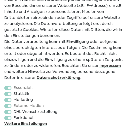
Hilfe & Kontakt
von Besucher:innen unserer Webseite (z.B. IP-Adresse), um z.B.
Inhalte und Anzeigen zu personalisieren, Medien von
Drittanbietern einzubinden oder Zugriffe auf unsere Website
Kontakt
zu analysieren. Die Datenverarbeitung erfolgt erst durch
Infos zum Betreiberwechsel
gesetzte Cookies. Wir teilen diese Daten mit Dritten, die wir in
den Einstellungen benennen.
FAQ
Die Datenverarbeitung kann mit Einwilligung oder aufgrund
eines berechtigten Interesses erfolgen. Die Zustimmung kann
Widerrufsrecht
erteilt oder abgelehnt werden. Es besteht das Recht, nicht
Beliebt
einzuwilligen und die Einwilligung zu einem späteren Zeitpunkt
zu ändern oder zu widerrufen. Beachten Sie unser
Impressum
und weitere Hinweise zur Verwendung personenbezogener
Stoffe
Daten in unserer
Daten­schutz­erklärung
.
Nähzubehör
Essenziell
Sale
Statistik
Marketing
Schnittmuster
Externe Medien
DHL Wunschzustellung
Funktional
Weitere Einstellungen