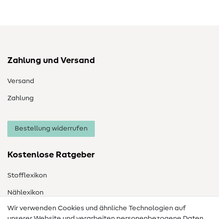
Zahlung und Versand
Versand
Zahlung
Bestellung widerrufen
Kostenlose Ratgeber
Stofflexikon
Nählexikon
Wir verwenden Cookies und ähnliche Technologien auf
Nähanleitungen
unserer Website und verarbeiten personenbezogene Daten