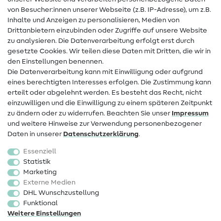
Hilfe & Kontakt
von Besucher:innen unserer Webseite (z.B. IP-Adresse), um z.B.
Inhalte und Anzeigen zu personalisieren, Medien von
Drittanbietern einzubinden oder Zugriffe auf unsere Website
Kontakt
zu analysieren. Die Datenverarbeitung erfolgt erst durch
Infos zum Betreiberwechsel
gesetzte Cookies. Wir teilen diese Daten mit Dritten, die wir in
den Einstellungen benennen.
FAQ
Die Datenverarbeitung kann mit Einwilligung oder aufgrund
eines berechtigten Interesses erfolgen. Die Zustimmung kann
Widerrufsrecht
erteilt oder abgelehnt werden. Es besteht das Recht, nicht
Beliebt
einzuwilligen und die Einwilligung zu einem späteren Zeitpunkt
zu ändern oder zu widerrufen. Beachten Sie unser
Impressum
und weitere Hinweise zur Verwendung personenbezogener
Stoffe
Daten in unserer
Daten­schutz­erklärung
.
Nähzubehör
Essenziell
Sale
Statistik
Marketing
Schnittmuster
Externe Medien
DHL Wunschzustellung
Funktional
Weitere Einstellungen