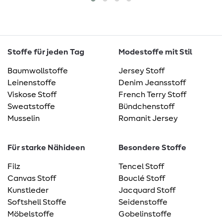
Stoffe für jeden Tag
Modestoffe mit Stil
Baumwollstoffe
Jersey Stoff
Leinenstoffe
Denim Jeansstoff
Viskose Stoff
French Terry Stoff
Sweatstoffe
Bündchenstoff
Musselin
Romanit Jersey
Für starke Nähideen
Besondere Stoffe
Filz
Tencel Stoff
Canvas Stoff
Bouclé Stoff
Kunstleder
Jacquard Stoff
Softshell Stoffe
Seidenstoffe
Möbelstoffe
Gobelinstoffe