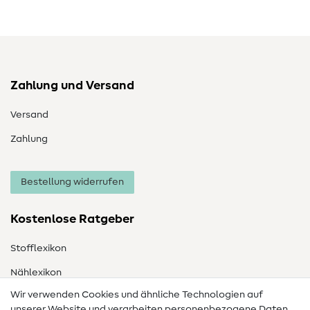
Zahlung und Versand
Versand
Zahlung
Bestellung widerrufen
Kostenlose Ratgeber
Stofflexikon
Nählexikon
Wir verwenden Cookies und ähnliche Technologien auf
Nähanleitungen
unserer Website und verarbeiten personenbezogene Daten