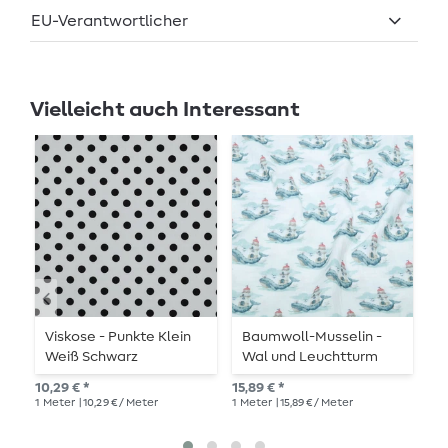
EU-Verantwortlicher
Vielleicht auch Interessant
Viskose - Punkte Klein
Baumwoll-Musselin -
C
Weiß Schwarz
Wal und Leuchtturm
Weiß
11,
10,29 € *
15,89 € *
1
Me
1
Meter
| 10,29 € / Meter
1
Meter
| 15,89 € / Meter