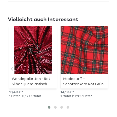
Vielleicht auch Interessant
Wendepailetten - Rot
Modestoff –
B
Silber Querelastisch
Schottenkaro Rot Grün
R
13,49 € *
14,19 € *
10,
1
Meter
| 13,49 € / Meter
1
Meter
| 14,19 € / Meter
1
Me