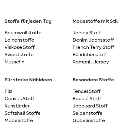
Stoffe für jeden Tag
Modestoffe mit Stil
Baumwollstoffe
Jersey Stoff
Leinenstoffe
Denim Jeansstoff
Viskose Stoff
French Terry Stoff
Sweatstoffe
Bündchenstoff
Musselin
Romanit Jersey
Für starke Nähideen
Besondere Stoffe
Filz
Tencel Stoff
Canvas Stoff
Bouclé Stoff
Kunstleder
Jacquard Stoff
Softshell Stoffe
Seidenstoffe
Möbelstoffe
Gobelinstoffe