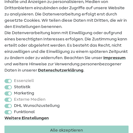
Inhalte und Anzeigen zu personalisieren, Medien von
Drittanbietern einzubinden oder Zugriffe auf unsere Website
Kontakt
zu analysieren. Die Datenverarbeitung erfolgt erst durch
Infos zum Betreiberwechsel
gesetzte Cookies. Wir teilen diese Daten mit Dritten, die wir in
den Einstellungen benennen.
FAQ
Die Datenverarbeitung kann mit Einwilligung oder aufgrund
eines berechtigten Interesses erfolgen. Die Zustimmung kann
Widerrufsrecht
erteilt oder abgelehnt werden. Es besteht das Recht, nicht
Beliebt
einzuwilligen und die Einwilligung zu einem späteren Zeitpunkt
zu ändern oder zu widerrufen. Beachten Sie unser
Impressum
und weitere Hinweise zur Verwendung personenbezogener
Stoffe
Daten in unserer
Daten­schutz­erklärung
.
Nähzubehör
Essenziell
Sale
Statistik
Marketing
Schnittmuster
Externe Medien
DHL Wunschzustellung
Funktional
Weitere Einstellungen
Alle akzeptieren