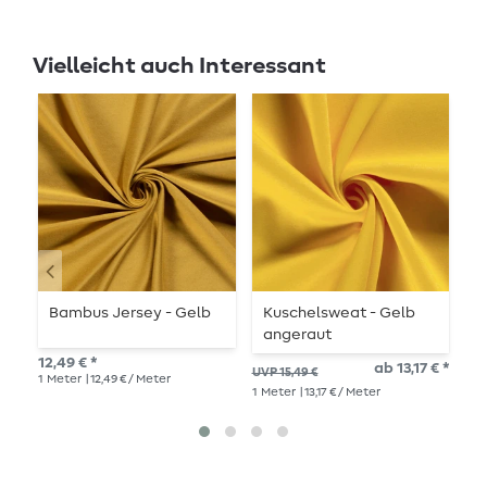
Vielleicht auch Interessant
Bambus Jersey - Gelb
Kuschelsweat - Gelb
B
angeraut
S
12,49 € *
ab 13,17 € *
8,8
UVP 15,49 €
1
Meter
| 12,49 € / Meter
1
Me
1
Meter
| 13,17 € / Meter