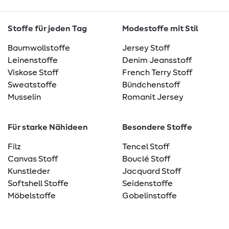
Stoffe für jeden Tag
Modestoffe mit Stil
Baumwollstoffe
Jersey Stoff
Leinenstoffe
Denim Jeansstoff
Viskose Stoff
French Terry Stoff
Sweatstoffe
Bündchenstoff
Musselin
Romanit Jersey
Für starke Nähideen
Besondere Stoffe
Filz
Tencel Stoff
Canvas Stoff
Bouclé Stoff
Kunstleder
Jacquard Stoff
Softshell Stoffe
Seidenstoffe
Möbelstoffe
Gobelinstoffe