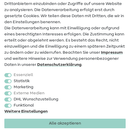
Drittanbietern einzubinden oder Zugriffe auf unsere Website
Kontakt
zu analysieren. Die Datenverarbeitung erfolgt erst durch
Infos zum Betreiberwechsel
gesetzte Cookies. Wir teilen diese Daten mit Dritten, die wir in
den Einstellungen benennen.
FAQ
Die Datenverarbeitung kann mit Einwilligung oder aufgrund
eines berechtigten Interesses erfolgen. Die Zustimmung kann
Widerrufsrecht
erteilt oder abgelehnt werden. Es besteht das Recht, nicht
Beliebt
einzuwilligen und die Einwilligung zu einem späteren Zeitpunkt
zu ändern oder zu widerrufen. Beachten Sie unser
Impressum
und weitere Hinweise zur Verwendung personenbezogener
Stoffe
Daten in unserer
Daten­schutz­erklärung
.
Nähzubehör
Essenziell
Sale
Statistik
Marketing
Schnittmuster
Externe Medien
DHL Wunschzustellung
Funktional
Weitere Einstellungen
Alle akzeptieren
Impressum
Datenschutz
AGB