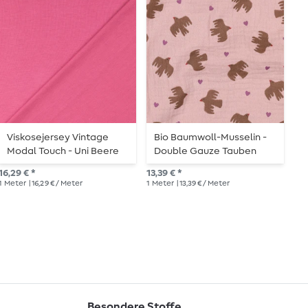
Viskosejersey Vintage
Bio Baumwoll-Musselin -
M
Modal Touch - Uni Beere
Double Gauze Tauben
B
Altrosa
16,29 € *
13,39 € *
16,
1
Meter
| 16,29 € / Meter
1
Meter
| 13,39 € / Meter
1
Me
Besondere Stoffe