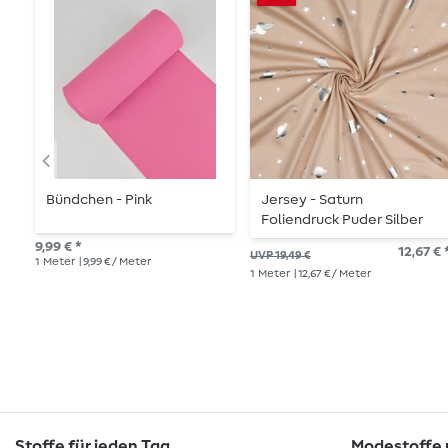
Bündchen - Pink
Jersey - Saturn
Foliendruck Puder Silber
Garngefärbt
9,99 € *
12,67 € 
UVP 19,49 €
1
Meter
| 9,99 € / Meter
1
Meter
| 12,67 € / Meter
Stoffe für jeden Tag
Modestoffe m