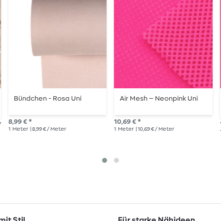
Bündchen - Rosa Uni
Air Mesh – Neonpink Uni
8,99 € *
10,69 € *
*
1
Meter
| 8,99 € / Meter
1
Meter
| 10,69 € / Meter
it Stil
Für starke Nähideen