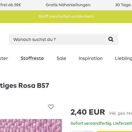
rei ab 59€
Gratis Nähanleitungen
30 Tage 
Stoff-Neuheiten entdecken!
ster
Stoffreste
Sale
Inspiration
Liebli
ftiges Rosa B57
2,40 EUR
inkl. ges. M
Sofort versandfertig, Lieferzei