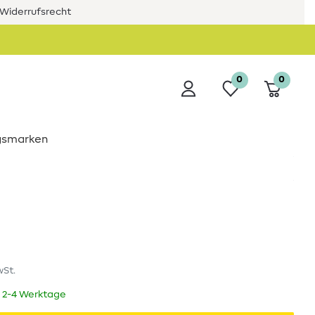
Widerrufsrecht
0
0
ngsmarken
wSt.
t 2-4 Werktage