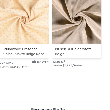
Baumwolle Cretonne -
Blusen- & Kleiderstoff -
B
Kleine Punkte Beige Rosa
Beige
B
Wash
ab 8,49 € *
12,59 € *
10,
UVP 9,99 €
1
Meter
| 12,59 € / Meter
1
Me
1
Meter
| 8,49 € / Meter
Besondere Stoffe