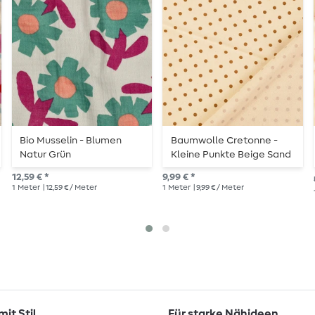
Bio Musselin - Blumen
Baumwolle Cretonne -
Natur Grün
Kleine Punkte Beige Sand
Wash
12,59 € *
9,99 € *
1
Meter
| 12,59 € / Meter
1
Meter
| 9,99 € / Meter
it Stil
Für starke Nähideen