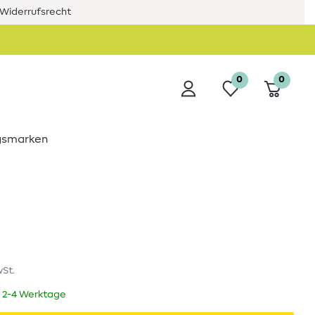
Widerrufsrecht
0
0
ngsmarken
wSt.
t 2-4 Werktage