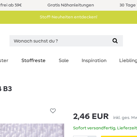
rei ab 59€
Gratis Nähanleitungen
30 Tage 
Stoff-Neuheiten entdecken!
ster
Stoffreste
Sale
Inspiration
Liebli
ß B3
2,46 EUR
inkl. ges. M
Sofort versandfertig, Lieferzei