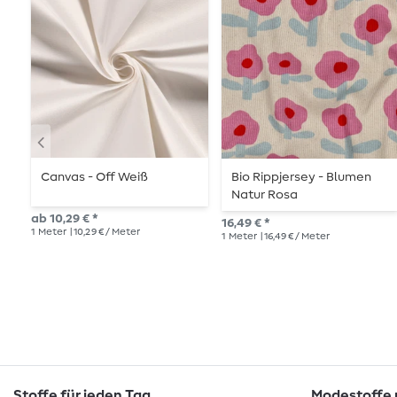
Canvas - Off Weiß
Bio Rippjersey - Blumen
Natur Rosa
ab 10,29 € *
16,49 € *
1
Meter
| 10,29 € / Meter
1
Meter
| 16,49 € / Meter
Stoffe für jeden Tag
Modestoffe m