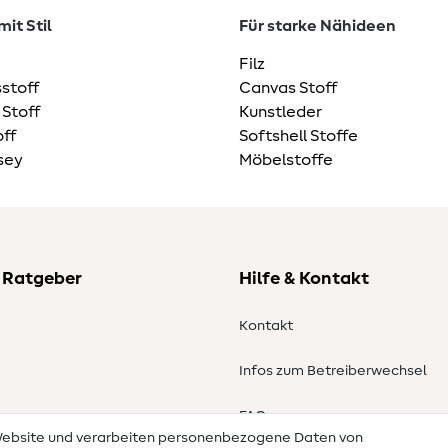
it Stil
Für starke Nähideen
Filz
stoff
Canvas Stoff
 Stoff
Kunstleder
ff
Softshell Stoffe
sey
Möbelstoffe
 Ratgeber
Hilfe & Kontakt
Kontakt
Infos zum Betreiberwechsel
en
FAQ
 Website und verarbeiten personenbezogene Daten von