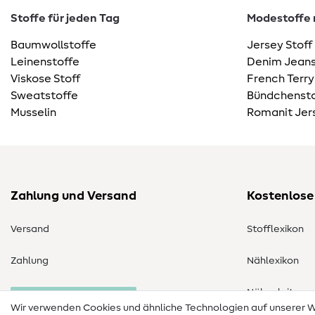
Stoffe für jeden Tag
Modestoffe m
Baumwollstoffe
Jersey Stoff
Leinenstoffe
Denim Jeans
Viskose Stoff
French Terry
Sweatstoffe
Bündchensto
Musselin
Romanit Jer
Zahlung und Versand
Kostenlose
Versand
Stofflexikon
Zahlung
Nählexikon
Nähanleitung
Bestellung widerrufen
Wir verwenden Cookies und ähnliche Technologien auf unserer