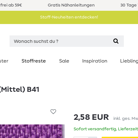
rei ab 59€
Gratis Nähanleitungen
30 Tage 
Stoff-Neuheiten entdecken!
ster
Stoffreste
Sale
Inspiration
Liebli
(Mittel) B41
2,58 EUR
inkl. ges. M
Sofort versandfertig, Lieferzei