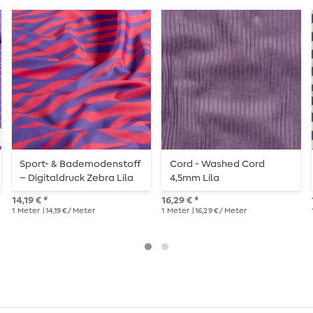
Sport- & Bademodenstoff
Cord - Washed Cord
– Digitaldruck Zebra Lila
4,5mm Lila
UPF50 Recycled
14,19 € *
16,29 € *
1
Meter
| 14,19 € / Meter
1
Meter
| 16,29 € / Meter