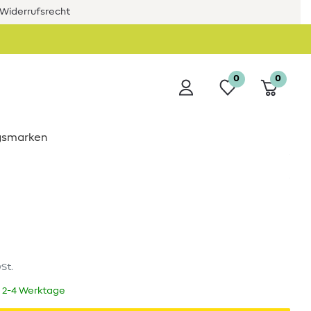
Widerrufsrecht
0
0
ngsmarken
wSt.
t 2-4 Werktage