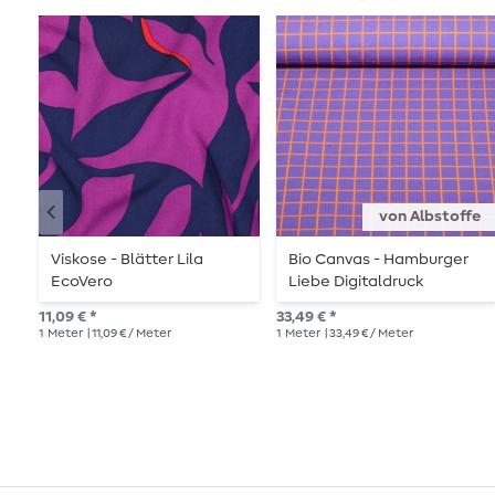
von Albstoffe
Viskose - Blätter Lila
Bio Canvas - Hamburger
EcoVero
Liebe Digitaldruck
Beetles & Bugs Grids Lila
11,09 € *
33,49 € *
1
Meter
| 11,09 € / Meter
1
Meter
| 33,49 € / Meter