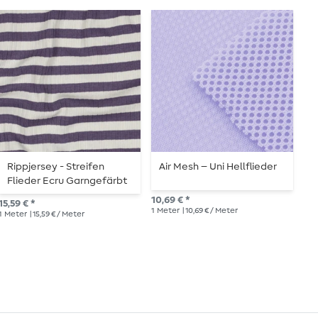
Rippjersey - Streifen
Air Mesh – Uni Hellflieder
W
Flieder Ecru Garngefärbt
10,69 € *
13,
15,59 € *
1
Meter
| 10,69 € / Meter
1
Me
1
Meter
| 15,59 € / Meter