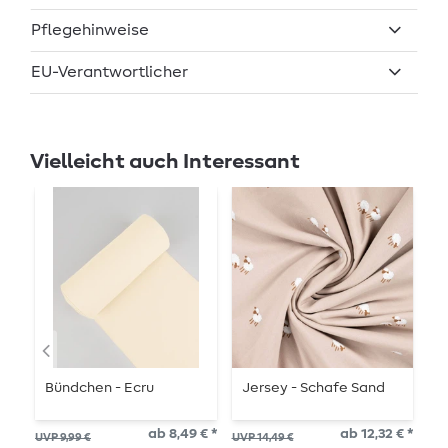
Pflegehinweise
EU-Verantwortlicher
Vielleicht auch Interessant
Bündchen - Ecru
Jersey - Schafe Sand
J
S
ab 8,49 € *
ab 12,32 € *
UVP 9,99 €
UVP 14,49 €
UVP