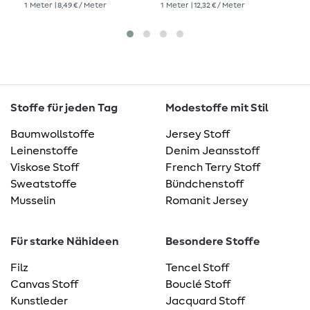
1
Meter
| 8,49 € / Meter
1
Meter
| 12,32 € / Meter
1
Me
Stoffe für jeden Tag
Modestoffe mit Stil
Baumwollstoffe
Jersey Stoff
Leinenstoffe
Denim Jeansstoff
Viskose Stoff
French Terry Stoff
Sweatstoffe
Bündchenstoff
Musselin
Romanit Jersey
Für starke Nähideen
Besondere Stoffe
Filz
Tencel Stoff
Canvas Stoff
Bouclé Stoff
Kunstleder
Jacquard Stoff