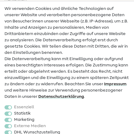
Wir verwenden Cookies und ähnliche Technologien auf
Nähanleitungen
unserer Website und verarbeiten personenbezogene Daten
von Besucher:innen unserer Webseite (z.B. IP-Adresse), um z.B.
Hilfe & Kontakt
Inhalte und Anzeigen zu personalisieren, Medien von
Drittanbietern einzubinden oder Zugriffe auf unsere Website
Kontakt
zu analysieren. Die Datenverarbeitung erfolgt erst durch
Infos zum Betreiberwechsel
gesetzte Cookies. Wir teilen diese Daten mit Dritten, die wir in
den Einstellungen benennen.
FAQ
Die Datenverarbeitung kann mit Einwilligung oder aufgrund
eines berechtigten Interesses erfolgen. Die Zustimmung kann
Widerrufsrecht
erteilt oder abgelehnt werden. Es besteht das Recht, nicht
Beliebt
einzuwilligen und die Einwilligung zu einem späteren Zeitpunkt
zu ändern oder zu widerrufen. Beachten Sie unser
Impressum
und weitere Hinweise zur Verwendung personenbezogener
Stoffe
Daten in unserer
Daten­schutz­erklärung
.
Nähzubehör
Essenziell
Sale
Statistik
Marketing
Schnittmuster
Externe Medien
DHL Wunschzustellung