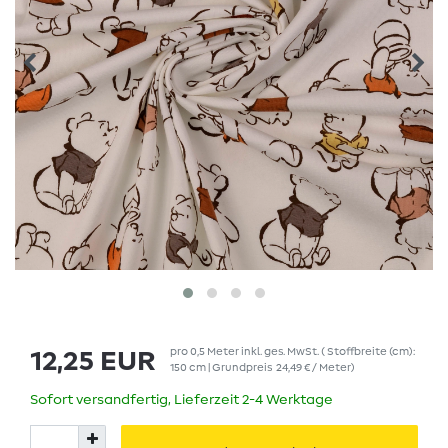
pro
0,5
Meter
inkl. ges. MwSt.
( Stoffbreite (cm):
12,25 EUR
150 cm | Grundpreis
24,49 € / Meter
)
Sofort versandfertig, Lieferzeit 2-4 Werktage