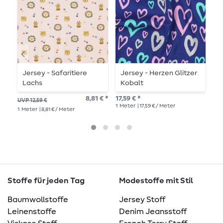
Jersey - Safaritiere
Jersey - Herzen Glitzer
J
Lachs
Kobalt
M
8,81 € *
17,59 € *
UVP 12,59 €
UVP
1
Meter
| 17,59 € / Meter
1
Meter
| 8,81 € / Meter
1
Me
Stoffe für jeden Tag
Modestoffe mit Stil
Baumwollstoffe
Jersey Stoff
Leinenstoffe
Denim Jeansstoff