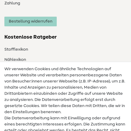
Zahlung
Bestellung widerrufen
Kostenlose Ratgeber
Stofflexikon
Nählexikon
Wir verwenden Cookies und ähnliche Technologien auf
Nähanleitungen
unserer Website und verarbeiten personenbezogene Daten
Hilfe & Kontakt
von Besucher:innen unserer Webseite (z.B. IP-Adresse), um z.B.
Inhalte und Anzeigen zu personalisieren, Medien von
Drittanbietern einzubinden oder Zugriffe auf unsere Website
Kontakt
zu analysieren. Die Datenverarbeitung erfolgt erst durch
Infos zum Betreiberwechsel
gesetzte Cookies. Wir teilen diese Daten mit Dritten, die wir in
den Einstellungen benennen.
FAQ
Die Datenverarbeitung kann mit Einwilligung oder aufgrund
eines berechtigten Interesses erfolgen. Die Zustimmung kann
Widerrufsrecht
erteilt oder abgelehnt werden. Es besteht das Recht, nicht