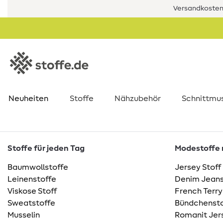
Versandkostenf
Neuheiten
Stoffe
Nähzubehör
Schnittmu
Stoffe für jeden Tag
Modestoffe m
Baumwollstoffe
Jersey Stoff
Leinenstoffe
Denim Jeans
Viskose Stoff
French Terry
Sweatstoffe
Bündchensto
Musselin
Romanit Jer