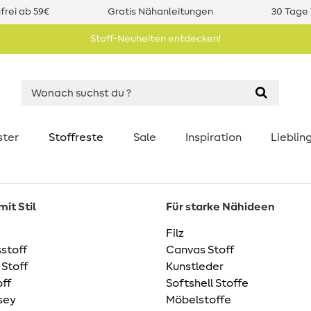
rei ab 59€
Gratis Nähanleitungen
30 Tage 
Stoff-Neuheiten entdecken!
ster
Stoffreste
Sale
Inspiration
Liebli
it Stil
Für starke Nähideen
Filz
stoff
Canvas Stoff
 Stoff
Kunstleder
ff
Softshell Stoffe
sey
Möbelstoffe