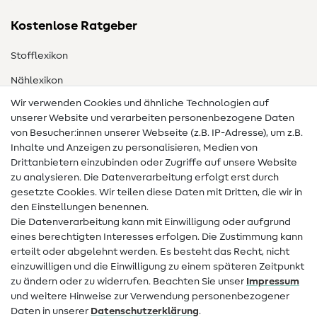
Kostenlose Ratgeber
Stofflexikon
Nählexikon
Wir verwenden Cookies und ähnliche Technologien auf
Nähanleitungen
unserer Website und verarbeiten personenbezogene Daten
von Besucher:innen unserer Webseite (z.B. IP-Adresse), um z.B.
Hilfe & Kontakt
Inhalte und Anzeigen zu personalisieren, Medien von
Drittanbietern einzubinden oder Zugriffe auf unsere Website
Kontakt
zu analysieren. Die Datenverarbeitung erfolgt erst durch
Infos zum Betreiberwechsel
gesetzte Cookies. Wir teilen diese Daten mit Dritten, die wir in
den Einstellungen benennen.
FAQ
Die Datenverarbeitung kann mit Einwilligung oder aufgrund
eines berechtigten Interesses erfolgen. Die Zustimmung kann
Widerrufsrecht
erteilt oder abgelehnt werden. Es besteht das Recht, nicht
Beliebt
einzuwilligen und die Einwilligung zu einem späteren Zeitpunkt
zu ändern oder zu widerrufen. Beachten Sie unser
Impressum
und weitere Hinweise zur Verwendung personenbezogener
Stoffe
Daten in unserer
Daten­schutz­erklärung
.