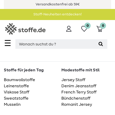
Versandkostenfrei ab 59€
Stoff-Neuheiten entdecken!
0
0
☰
Stoffe für jeden Tag
Modestoffe mit Stil
Baumwollstoffe
Jersey Stoff
Leinenstoffe
Denim Jeansstoff
Viskose Stoff
French Terry Stoff
Sweatstoffe
Bündchenstoff
Musselin
Romanit Jersey