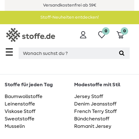
Versandkostenfrei ab 59€
Stoff-Neuheiten entdecken!
0
0
☰
Stoffe für jeden Tag
Modestoffe mit Stil
Baumwollstoffe
Jersey Stoff
Leinenstoffe
Denim Jeansstoff
Viskose Stoff
French Terry Stoff
Sweatstoffe
Bündchenstoff
Musselin
Romanit Jersey