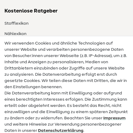
Kostenlose Ratgeber
Stofflexikon
Nählexikon
Wir verwenden Cookies und ähnliche Technologien auf
Nähanleitungen
unserer Website und verarbeiten personenbezogene Daten
von Besucher:innen unserer Webseite (z.B. IP-Adresse), um z.B.
Hilfe & Kontakt
Inhalte und Anzeigen zu personalisieren, Medien von
Drittanbietern einzubinden oder Zugriffe auf unsere Website
Kontakt
zu analysieren. Die Datenverarbeitung erfolgt erst durch
Infos zum Betreiberwechsel
gesetzte Cookies. Wir teilen diese Daten mit Dritten, die wir in
den Einstellungen benennen.
FAQ
Die Datenverarbeitung kann mit Einwilligung oder aufgrund
eines berechtigten Interesses erfolgen. Die Zustimmung kann
Widerrufsrecht
erteilt oder abgelehnt werden. Es besteht das Recht, nicht
Beliebt
einzuwilligen und die Einwilligung zu einem späteren Zeitpunkt
zu ändern oder zu widerrufen. Beachten Sie unser
Impressum
und weitere Hinweise zur Verwendung personenbezogener
Stoffe
Daten in unserer
Daten­schutz­erklärung
.