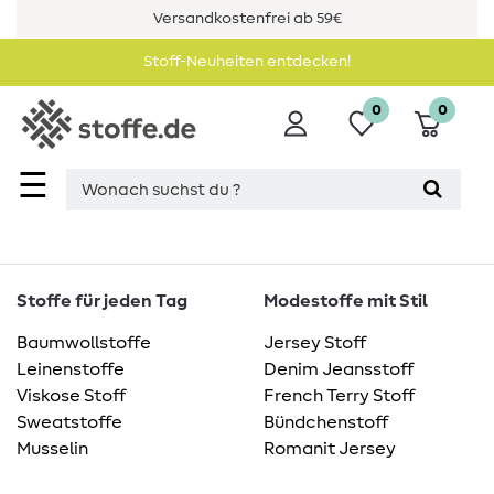
Versandkostenfrei ab 59€
Stoff-Neuheiten entdecken!
0
0
☰
Stoffe für jeden Tag
Modestoffe mit Stil
Baumwollstoffe
Jersey Stoff
Leinenstoffe
Denim Jeansstoff
Viskose Stoff
French Terry Stoff
Sweatstoffe
Bündchenstoff
Musselin
Romanit Jersey