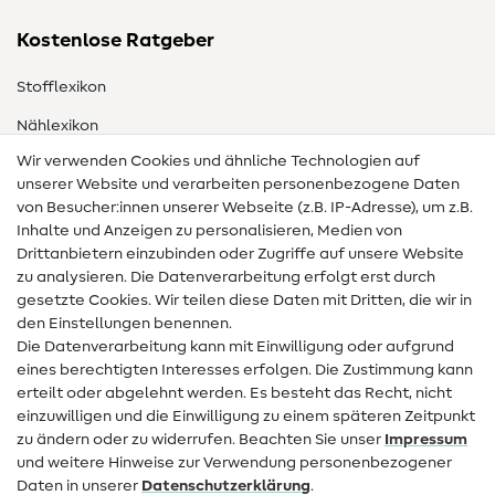
Kostenlose Ratgeber
Stofflexikon
Nählexikon
Wir verwenden Cookies und ähnliche Technologien auf
Nähanleitungen
unserer Website und verarbeiten personenbezogene Daten
von Besucher:innen unserer Webseite (z.B. IP-Adresse), um z.B.
Hilfe & Kontakt
Inhalte und Anzeigen zu personalisieren, Medien von
Drittanbietern einzubinden oder Zugriffe auf unsere Website
Kontakt
zu analysieren. Die Datenverarbeitung erfolgt erst durch
Infos zum Betreiberwechsel
gesetzte Cookies. Wir teilen diese Daten mit Dritten, die wir in
den Einstellungen benennen.
FAQ
Die Datenverarbeitung kann mit Einwilligung oder aufgrund
eines berechtigten Interesses erfolgen. Die Zustimmung kann
Widerrufsrecht
erteilt oder abgelehnt werden. Es besteht das Recht, nicht
Beliebt
einzuwilligen und die Einwilligung zu einem späteren Zeitpunkt
zu ändern oder zu widerrufen. Beachten Sie unser
Impressum
und weitere Hinweise zur Verwendung personenbezogener
Stoffe
Daten in unserer
Daten­schutz­erklärung
.