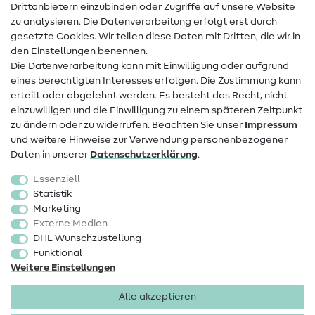
Drittanbietern einzubinden oder Zugriffe auf unsere Website
Kontakt
zu analysieren. Die Datenverarbeitung erfolgt erst durch
Infos zum Betreiberwechsel
gesetzte Cookies. Wir teilen diese Daten mit Dritten, die wir in
den Einstellungen benennen.
FAQ
Die Datenverarbeitung kann mit Einwilligung oder aufgrund
eines berechtigten Interesses erfolgen. Die Zustimmung kann
Widerrufsrecht
erteilt oder abgelehnt werden. Es besteht das Recht, nicht
Beliebt
einzuwilligen und die Einwilligung zu einem späteren Zeitpunkt
zu ändern oder zu widerrufen. Beachten Sie unser
Impressum
und weitere Hinweise zur Verwendung personenbezogener
Stoffe
Daten in unserer
Daten­schutz­erklärung
.
Nähzubehör
Essenziell
Sale
Statistik
Marketing
Schnittmuster
Externe Medien
DHL Wunschzustellung
Funktional
Weitere Einstellungen
Alle akzeptieren
Impressum
Datenschutz
AGB