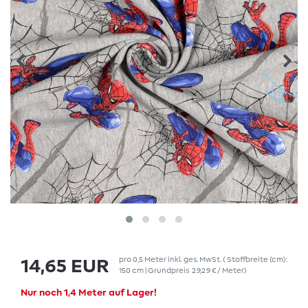
pro
0,5
Meter
inkl. ges. MwSt.
( Stoffbreite (cm):
14,65 EUR
150 cm | Grundpreis
29,29 € / Meter
)
Nur noch 1,4 Meter auf Lager!