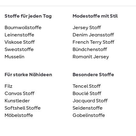
Stoffe für jeden Tag
Modestoffe mit Stil
Baumwollstoffe
Jersey Stoff
Leinenstoffe
Denim Jeansstoff
Viskose Stoff
French Terry Stoff
Sweatstoffe
Bündchenstoff
Musselin
Romanit Jersey
Für starke Nähideen
Besondere Stoffe
Filz
Tencel Stoff
Canvas Stoff
Bouclé Stoff
Kunstleder
Jacquard Stoff
Softshell Stoffe
Seidenstoffe
Möbelstoffe
Gobelinstoffe