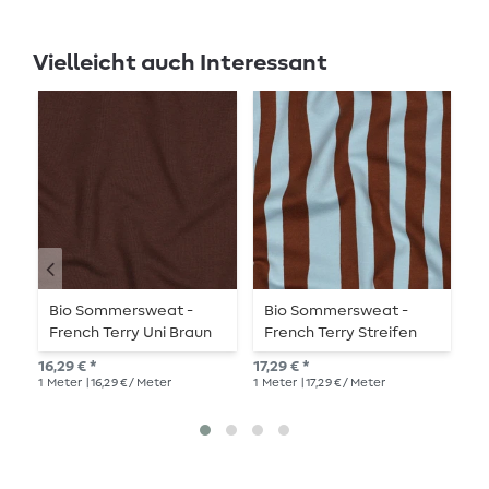
Vielleicht auch Interessant
Au
Bio Sommersweat -
Bio Sommersweat -
B
French Terry Uni Braun
French Terry Streifen
F
022
Hellblau Braun
0
16,29 € *
17,29 € *
UVP
1
Meter
| 16,29 € / Meter
1
Meter
| 17,29 € / Meter
1
Me