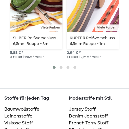
Viele Farben
Viele Farben
SILBER Reißverschluss
KUPFER Reißverschluss
P
6,5mm Raupe - 3m
6,5mm Raupe - 1m
Länge - metallisiert
Länge - metallisiert
35,
5,88 € *
2,94 € *
3
Meter
| 1,96 € / Meter
1
Meter
| 2,94 € / Meter
Stoffe für jeden Tag
Modestoffe mit Stil
Baumwollstoffe
Jersey Stoff
Leinenstoffe
Denim Jeansstoff
Viskose Stoff
French Terry Stoff