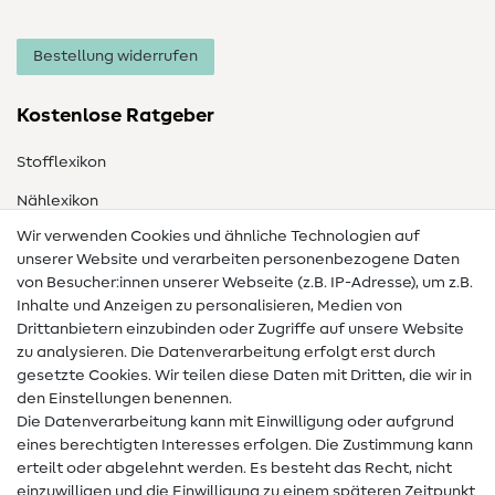
Bestellung widerrufen
Kostenlose Ratgeber
Stofflexikon
Nählexikon
Wir verwenden Cookies und ähnliche Technologien auf
Nähanleitungen
unserer Website und verarbeiten personenbezogene Daten
Hilfe & Kontakt
von Besucher:innen unserer Webseite (z.B. IP-Adresse), um z.B.
Inhalte und Anzeigen zu personalisieren, Medien von
Drittanbietern einzubinden oder Zugriffe auf unsere Website
Kontakt
zu analysieren. Die Datenverarbeitung erfolgt erst durch
Infos zum Betreiberwechsel
gesetzte Cookies. Wir teilen diese Daten mit Dritten, die wir in
den Einstellungen benennen.
FAQ
Die Datenverarbeitung kann mit Einwilligung oder aufgrund
eines berechtigten Interesses erfolgen. Die Zustimmung kann
Widerrufsrecht
erteilt oder abgelehnt werden. Es besteht das Recht, nicht
Beliebt
einzuwilligen und die Einwilligung zu einem späteren Zeitpunkt