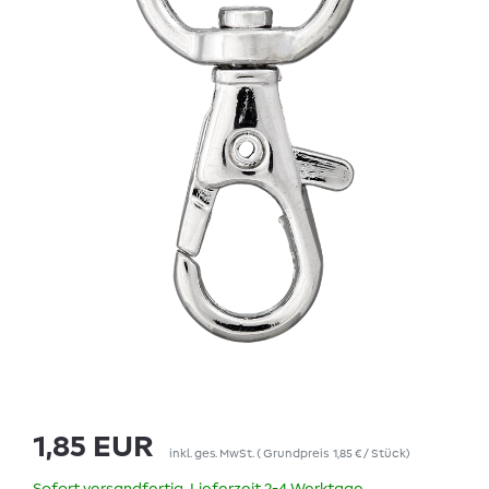
1,85 EUR
inkl. ges. MwSt.
(
Grundpreis
1,85 € / Stück
)