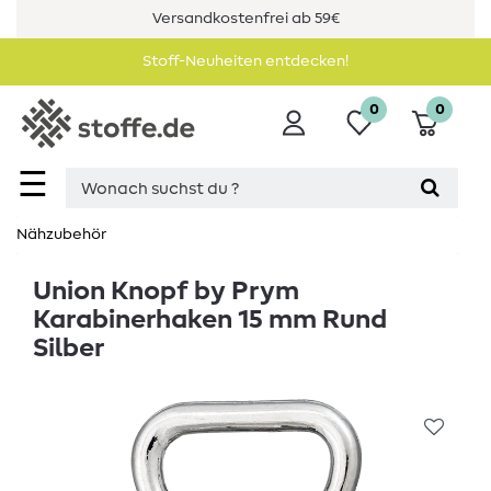
Versandkostenfrei ab 59€
Stoff-Neuheiten entdecken!
0
0
☰
Nähzubehör
Union Knopf by Prym
Karabinerhaken 15 mm Rund
Silber