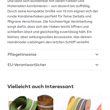
und lässt sich wunderbar mit vielen Farben und
Materialien kombinieren – von dezent bis auffällig.
Durch seine kompakte Größe von 15 mm eignet sich der
runde Karabinerhaken perfekt für feine Details und
filigrane Verschlüsse. Die hochwertige Verarbeitung
sorgt dafür, dass sich der Haken leicht öffnen und
schließen lässt und gleichzeitig zuverlässig hält. Ein
kleines, aber wirkungsvolles Accessoire, das deinen
Handmade-Lieblingen den letzten Schliff verleiht.
Pflegehinweise
EU-Verantwortlicher
Vielleicht auch Interessant
Au