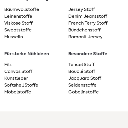
Baumwollstoffe
Jersey Stoff
Leinenstoffe
Denim Jeansstoff
Viskose Stoff
French Terry Stoff
Sweatstoffe
Bündchenstoff
Musselin
Romanit Jersey
Für starke Nähideen
Besondere Stoffe
Filz
Tencel Stoff
Canvas Stoff
Bouclé Stoff
Kunstleder
Jacquard Stoff
Softshell Stoffe
Seidenstoffe
Möbelstoffe
Gobelinstoffe