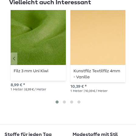
Vielleicht auch Interessant
Filz 3 mm Uni Kiwi
Kunstfilz Textilfilz 4mm
S
- Vanille
W
8,99 € *
10,39 € *
9,8
1
Meter
| 8,99 € / Meter
1
Meter
| 10,39 € / Meter
1
Me
Stoffe für jeden Tag
Modestoffe mit Stil