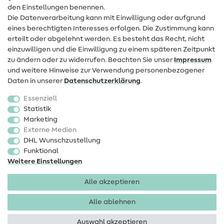
den Einstellungen benennen.
FAQ
Die Datenverarbeitung kann mit Einwilligung oder aufgrund
eines berechtigten Interesses erfolgen. Die Zustimmung kann
Widerrufsrecht
erteilt oder abgelehnt werden. Es besteht das Recht, nicht
Beliebt
einzuwilligen und die Einwilligung zu einem späteren Zeitpunkt
zu ändern oder zu widerrufen. Beachten Sie unser
Impressum
und weitere Hinweise zur Verwendung personenbezogener
Stoffe
Daten in unserer
Daten­schutz­erklärung
.
Nähzubehör
Essenziell
Sale
Statistik
Marketing
Schnittmuster
Externe Medien
DHL Wunschzustellung
Funktional
Weitere Einstellungen
Alle akzeptieren
Impressum
Datenschutz
AGB
Widerrufsbelehrung
Alle ablehnen
Auswahl akzeptieren