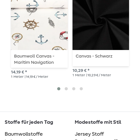
Baumwoll Canvas -
Canvas - Schwarz
C
Maritim Navigation
Weiß
10,29 € *
10,
14,19 € *
1
Meter
| 10,29 € / Meter
1
Me
1
Meter
| 14,19 € / Meter
Stoffe für jeden Tag
Modestoffe mit Stil
Baumwollstoffe
Jersey Stoff