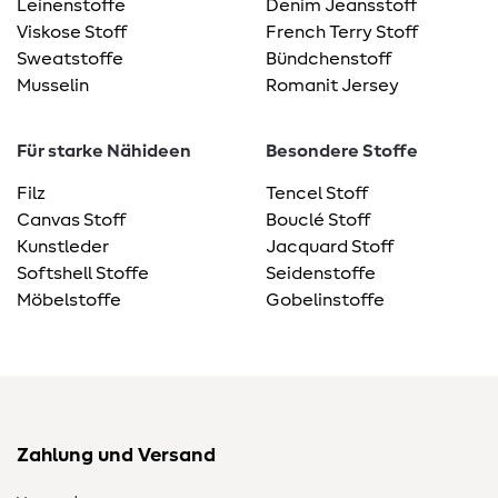
Leinenstoffe
Denim Jeansstoff
Viskose Stoff
French Terry Stoff
Sweatstoffe
Bündchenstoff
Musselin
Romanit Jersey
Für starke Nähideen
Besondere Stoffe
Filz
Tencel Stoff
Canvas Stoff
Bouclé Stoff
Kunstleder
Jacquard Stoff
Softshell Stoffe
Seidenstoffe
Möbelstoffe
Gobelinstoffe
Zahlung und Versand