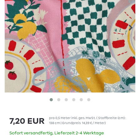
pro
0,5
Meter
inkl. ges. MwSt.
( Stoffbreite (cm):
7,20 EUR
138 cm | Grundpreis
14,39 € / Meter
)
Sofort versandfertig, Lieferzeit 2-4 Werktage