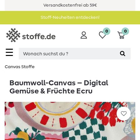
Versandkostenfrei ab 59€
Stoff-Neuheiten entdecken!
0
0
☰
Canvas Stoffe
Baumwoll-Canvas – Digital
Gemüse & Früchte Ecru