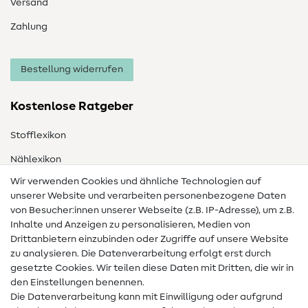
Versand
Zahlung
Bestellung widerrufen
Kostenlose Ratgeber
Stofflexikon
Nählexikon
Wir verwenden Cookies und ähnliche Technologien auf
Nähanleitungen
unserer Website und verarbeiten personenbezogene Daten
Hilfe & Kontakt
von Besucher:innen unserer Webseite (z.B. IP-Adresse), um z.B.
Inhalte und Anzeigen zu personalisieren, Medien von
Drittanbietern einzubinden oder Zugriffe auf unsere Website
Kontakt
zu analysieren. Die Datenverarbeitung erfolgt erst durch
Infos zum Betreiberwechsel
gesetzte Cookies. Wir teilen diese Daten mit Dritten, die wir in
den Einstellungen benennen.
FAQ
Die Datenverarbeitung kann mit Einwilligung oder aufgrund