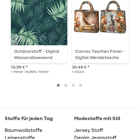
Outdoorstoff - Digital
Canvas Taschen Panel -
B
Wasserabweisend
Digital Wendetasche
S
Blätter Dunkelgrün
Badezimmer Multicolor
10,99 € *
30,49 € *
11,
1
Meter
| 10,99 € / Meter
1
Stück
1
Me
Stoffe für jeden Tag
Modestoffe mit Stil
Baumwollstoffe
Jersey Stoff
Leinenstoffe
Denim Jeansstoff