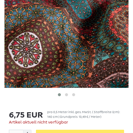
pro
0,5
Meter
inkl. ges. MwSt.
( Stoffbreite (cm):
6,75 EUR
140 cm | Grundpreis
13,49 € / Meter
)
Artikel aktuell nicht verfügbar