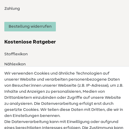
Zahlung
Bestellung widerrufen
Kostenlose Ratgeber
Stofflexikon
Nählexikon
Wir verwenden Cookies und ähnliche Technologien auf
Nähanleitungen
unserer Website und verarbeiten personenbezogene Daten
Hilfe & Kontakt
von Besucher:innen unserer Webseite (z.B. IP-Adresse), um z.B.
Inhalte und Anzeigen zu personalisieren, Medien von
Drittanbietern einzubinden oder Zugriffe auf unsere Website
Kontakt
zu analysieren. Die Datenverarbeitung erfolgt erst durch
Infos zum Betreiberwechsel
gesetzte Cookies. Wir teilen diese Daten mit Dritten, die wir in
den Einstellungen benennen.
FAQ
Die Datenverarbeitung kann mit Einwilligung oder aufgrund
eines berechtigten Interesses erfolgen. Die Zustimmung kann
Widerrufsrecht